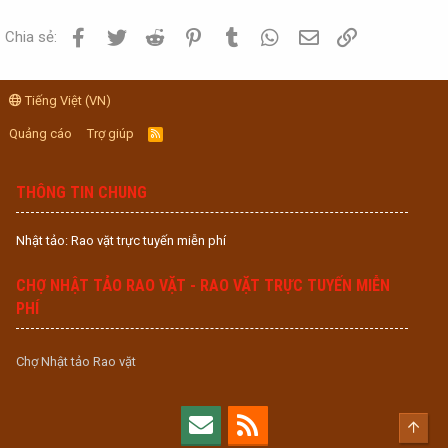
Facebook
Twitter
Reddit
Pinterest
Tumblr
WhatsApp
Email
Link
Chia sẻ:
Tiếng Việt (VN)
Quảng cáo
Trợ giúp
R
S
S
THÔNG TIN CHUNG
Nhật tảo: Rao vặt trực tuyến miễn phí
CHỢ NHẬT TẢO RAO VẶT - RAO VẶT TRỰC TUYẾN MIỄN
PHÍ
Chợ Nhật tảo Rao vặt
Top