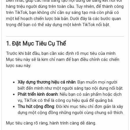
biến nhất, giúp các nhà sáng tạo nội dung dễ dàng kết nối với
e
hàng triệu người dùng trên toàn cầu. Tuy nhiên, để thành công
r
trên TikTok, bạn không chỉ cần sự sáng tạo mà còn phải có
một kế hoạch chiến lược bài bản. Dưới đây là các bước quan
trọng để bạn có thể xây dựng một kênh TikTok nổi bật.
1. Đặt Mục Tiêu Cụ Thể
Trước khi bắt đầu, bạn cần xác định rõ mục tiêu của mình.
Mục tiêu này sẽ là kim chỉ nam để bạn điều chỉnh các chiến
lược sau này.
Xây dựng thương hiệu cá nhân
: Bạn muốn mọi người
biết đến mình như một người sáng tạo nội dung nổi bật.
Phát triển kinh doanh
: Nếu bạn có sản phẩm hoặc dịch
vụ, TikTok có thể là công cụ hiệu quả để quảng bá.
Thu hút cộng đồng
: Đôi khi mục tiêu chỉ đơn giản là xây
dựng một cộng đồng những người cùng chung sở thích.
Mục tiêu càng rõ ràng, hành trình càng dễ dàng.