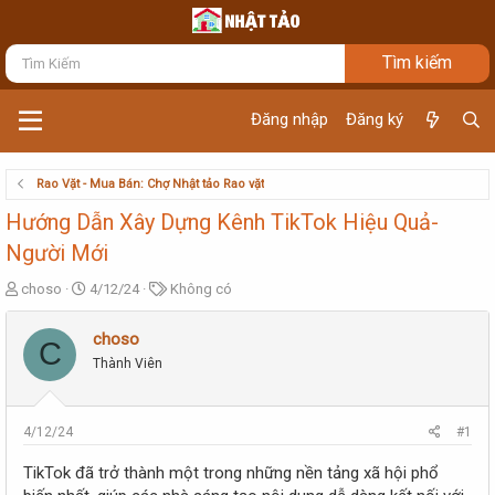
Đăng nhập
Đăng ký
Rao Vặt - Mua Bán: Chợ Nhật tảo Rao vặt
Hướng Dẫn Xây Dựng Kênh TikTok Hiệu Quả-
Người Mới
T
N
T
choso
4/12/24
Không có
h
g
ừ
r
à
k
choso
C
e
y
h
Thành Viên
a
g
ó
d
ử
a
s
i
t
4/12/24
#1
a
r
TikTok đã trở thành một trong những nền tảng xã hội phổ
t