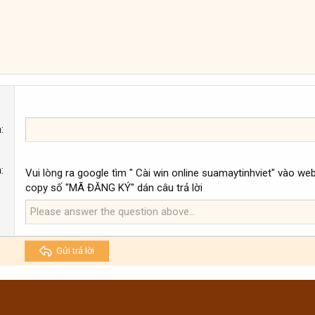
n
n
Vui lòng ra google tìm " Cài win online suamaytinhviet" vào web
copy số "MÃ ĐĂNG KÝ" dán câu trả lời
Gửi trả lời