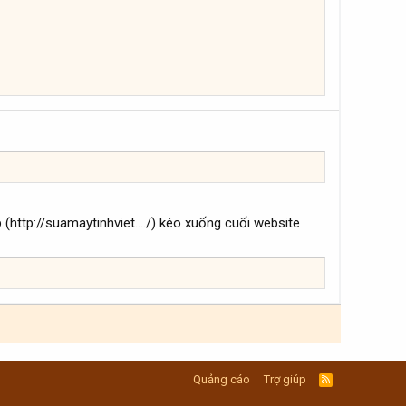
 (http://suamaytinhviet..../) kéo xuống cuối website
Quảng cáo
Trợ giúp
R
S
S