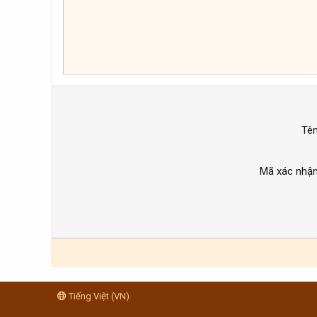
26
Times New Roman
Trebuchet MS
Verdana
Tê
Mã xác nhậ
Tiếng Việt (VN)