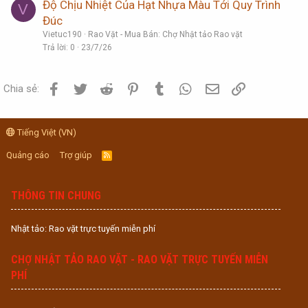
Độ Chịu Nhiệt Của Hạt Nhựa Màu Tới Quy Trình
V
Đúc
Vietuc190
Rao Vặt - Mua Bán: Chợ Nhật tảo Rao vặt
Trả lời
0
23/7/26
Facebook
Twitter
Reddit
Pinterest
Tumblr
WhatsApp
Email
Link
Chia sẻ:
Tiếng Việt (VN)
Quảng cáo
Trợ giúp
R
S
S
THÔNG TIN CHUNG
Nhật tảo: Rao vặt trực tuyến miễn phí
CHỢ NHẬT TẢO RAO VẶT - RAO VẶT TRỰC TUYẾN MIỄN
PHÍ