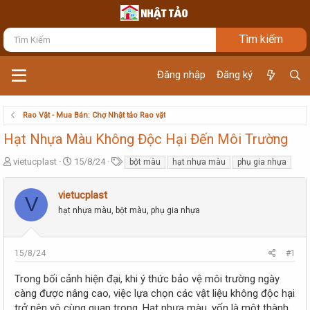
Đăng nhập
Đăng ký
Rao Vặt - Mua Bán: Chợ Nhật tảo Rao vặt
Hạt Nhựa Màu Không Độc Hại Đến Môi Trường
T
N
T
vietucplast
15/8/24
bột màu
hạt nhựa màu
phụ gia nhựa
h
g
ừ
r
à
k
vietucplast
e
y
h
V
a
hạt nhựa màu, bột màu, phụ gia nhựa
g
ó
d
ử
a
s
i
t
15/8/24
#1
a
r
Trong bối cảnh hiện đại, khi ý thức bảo vệ môi trường ngày
t
càng được nâng cao, việc lựa chọn các vật liệu không độc hại
e
trở nên vô cùng quan trọng. Hạt nhựa màu, vốn là một thành