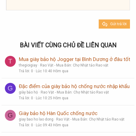
18
Tahoma
22
Times New Roman
26
Trebuchet MS
Gửi trả lời
Verdana
BÀI VIẾT CÙNG CHỦ ĐỀ LIÊN QUAN
Mua giày bảo hộ Jogger tại Bình Dương ở đâu tốt
T
thegioigiay
Rao Vặt - Mua Bán: Chợ Nhật tảo Rao vặt
Trả lời
0
Lúc 10:40 Hôm qua
Đặc điểm của giày bảo hộ chống nước nhập khẩu
G
giày bảo hộ
Rao Vặt - Mua Bán: Chợ Nhật tảo Rao vặt
Trả lời
0
Lúc 10:25 Hôm qua
Giày bảo hộ Hàn Quốc chống nước
G
giay bao ho lao dong
Rao Vặt - Mua Bán: Chợ Nhật tảo Rao vặt
Trả lời
0
Lúc 09:43 Hôm qua