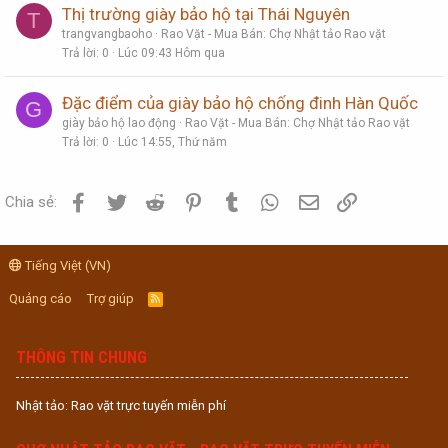
Thị trường giày bảo hộ tại Thái Nguyên
T
trangvangbaoho
Rao Vặt - Mua Bán: Chợ Nhật tảo Rao vặt
Trả lời
0
Lúc 09:43 Hôm qua
Đặc điểm của giày bảo hộ chống đinh Hàn Quốc
G
giày bảo hộ lao động
Rao Vặt - Mua Bán: Chợ Nhật tảo Rao vặt
Trả lời
0
Lúc 14:55, Thứ năm
Facebook
Twitter
Reddit
Pinterest
Tumblr
WhatsApp
Email
Link
Chia sẻ:
Tiếng Việt (VN)
Quảng cáo
Trợ giúp
R
S
S
THÔNG TIN CHUNG
Nhật tảo: Rao vặt trực tuyến miễn phí