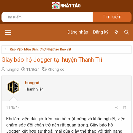
Đăng nhập
Đăng ký
Rao Vặt - Mua Bán: Chợ Nhật tảo Rao vặt
Giày bảo hộ Jogger tại huyện Thanh Trì
T
N
T
hungnd
11/8/24
Không có
h
g
ừ
r
à
k
hungnd
e
y
h
Thành Viên
a
g
ó
d
ử
a
s
i
t
11/8/24
#1
a
r
Khi làm việc dài giờ trên các bề mặt cứng và khắc nghiệt, việc
t
chăm sóc đôi chân trở nên rất quan trọng. Giày bảo hộ
e
Jogger, kết hợp sự thoải mái của giày thể thao với tính năng