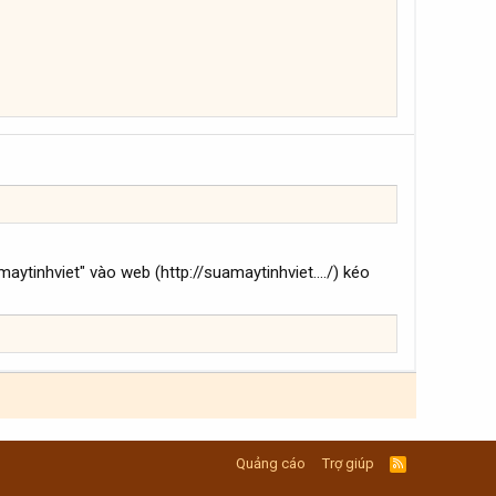
aytinhviet" vào web (http://suamaytinhviet..../) kéo
Quảng cáo
Trợ giúp
R
S
S