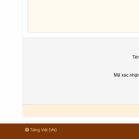
26
Times New Roman
Trebuchet MS
Verdana
Tê
Mã xác nhậ
Tiếng Việt (VN)