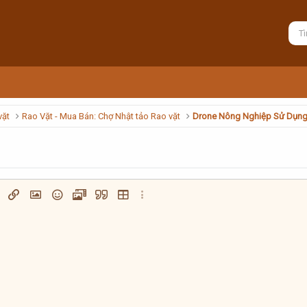
vặt
Rao Vặt - Mua Bán: Chợ Nhật tảo Rao vặt
Drone Nông Nghiệp Sử Dụn
có thứ tự
ph format
Chèn liên kết
Chèn hình ảnh
Mặt cười
Media
Trích dẫn
Insert table
Thêm tùy chọn…
không có thứ tự