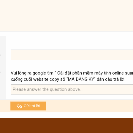
n
n
Vui lòng ra google tìm " Cài đặt phần mềm máy tính online suam
xuống cuối website copy số "MÃ ĐĂNG KÝ" dán câu trả lời
Gửi trả lời