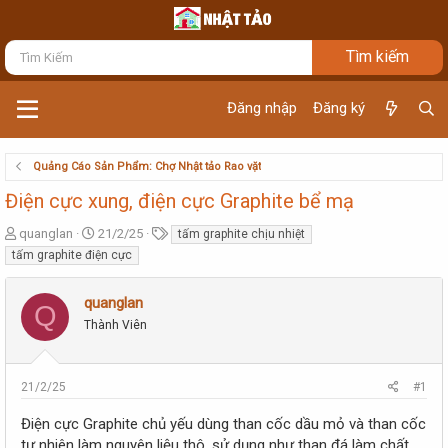
Đăng nhập
Đăng ký
Quảng Cáo Sản Phẩm: Chợ Nhật tảo Rao vặt
Điện cực xung, điện cực Graphite bể mạ
T
N
T
quanglan
21/2/25
tấm graphite chịu nhiệt
h
g
ừ
tấm graphite điện cực
r
à
k
e
y
h
quanglan
a
g
ó
Q
d
ử
a
Thành Viên
s
i
t
a
21/2/25
#1
r
t
Điện cực Graphite chủ yếu dùng than cốc dầu mỏ và than cốc
e
tự nhiên làm nguyên liệu thô, sử dụng nhự than đá làm chất