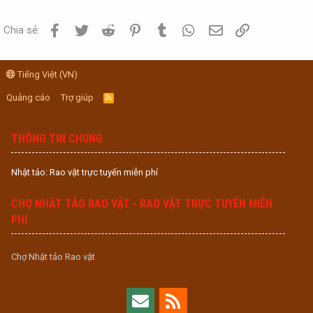
Facebook
Twitter
Reddit
Pinterest
Tumblr
WhatsApp
Email
Link
Chia sẻ:
Tiếng Việt (VN)
Quảng cáo
Trợ giúp
R
S
S
THÔNG TIN CHUNG
Nhật tảo: Rao vặt trực tuyến miễn phí
CHỢ NHẬT TẢO RAO VẶT - RAO VẶT TRỰC TUYẾN MIỄN
PHÍ
Chợ Nhật tảo Rao vặt