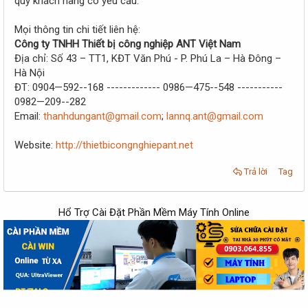
quý khách hàng có yêu cầu.
Mọi thông tin chi tiết liên hệ:
Công ty TNHH Thiết bị công nghiệp ANT Việt Nam
Địa chỉ: Số 43 – TT1, KĐT Văn Phú - P. Phú La – Hà Đông –
Hà Nội
ĐT: 0904—592--168 ------------- 0986—475--548 -----------
0982—209--282
Email:
thanhdungant@gmail.com
;
lannq.ant@gmail.com
Website:
http://thietbicongnghiepant.net
Trả lời
Tag
Hổ Trợ Cài Đặt Phần Mềm Máy Tính Online