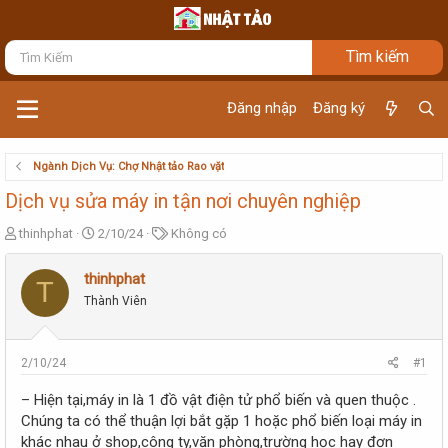
Đăng nhập
Đăng ký
Ngành Dịch Vụ: Chợ Nhật tảo Rao vặt
Dịch vụ sửa máy in tận nơi chuyên nghiệp
T
N
T
thinhphat
2/10/24
Không có
h
g
ừ
r
à
k
thinhphat
T
e
y
h
Thành Viên
a
g
ó
d
ử
a
s
i
t
2/10/24
#1
a
r
– Hiện tại,máy in là 1 đồ vật điện tử phổ biến và quen thuộc .
t
Chúng ta có thể thuận lợi bắt gặp 1 hoặc phổ biến loại máy in
e
khác nhau ở shop,công ty,văn phòng,trường học hay đơn