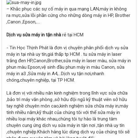
– Khắc phục các sự cố máy in qua mạng LAN,máy in không
ra mực,sửa lỗi phần cứng cho những dòng máy in HP, Brother
,Canon ,Epson,….
Dịch vụ sửa máy in tận nhà
rẻ tại HCM
- Tin Học Thịnh Phát là đơn vị chuyên phân phối dịch vụ sửa
máy in tại nhà uy tín,giá thấp tp HCM . tu sửa máy in laser
trắng đen HP,Canon,Brother,sửa máy in laser màu, sửa máy in
phun màu Epson,vệ sinh đầu phun máy in màu Canon, sửa
máy in a3 ,Sửa máy in A4,…Dịch vụ tận nơi,nhanh
chóng,chuyên nghiệp, tại TP HCM.
Là đơn vị với nhiều năn kinh nghiệm trong lĩnh vực sửa chữa
,bảo trì máy văn phòng ,sở hữu đội ngũ kỹ thuật viên sở hữu
tay nghề chuyên môn cao,kinh nghiệm sửa chữa máy in,máy
tính nhiều năm,kỹ thuật của chúng tôi với thể sửa máy in
nhiều loại máy khác nhau,chúng tôi tự hào là trung tâm
chuyên cung ứng dịch vụ sửa máy in tận nơi ,tận nhà uy tín
,chuyên nghiệp.Khách hàng lúc dùng dịch vụ của chúng tôi sẽ