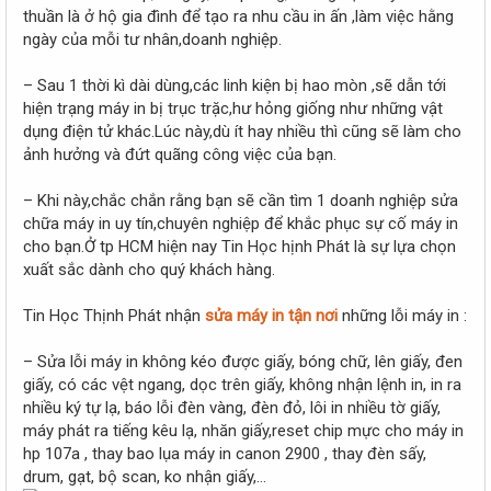
r
thuần là ở hộ gia đình để tạo ra nhu cầu in ấn ,làm việc hằng
ngày của mỗi tư nhân,doanh nghiệp.
– Sau 1 thời kì dài dùng,các linh kiện bị hao mòn ,sẽ dẫn tới
hiện trạng máy in bị trục trặc,hư hỏng giống như những vật
dụng điện tử khác.Lúc này,dù ít hay nhiều thì cũng sẽ làm cho
ảnh hưởng và đứt quãng công việc của bạn.
– Khi này,chắc chắn rằng bạn sẽ cần tìm 1 doanh nghiệp sửa
chữa máy in uy tín,chuyên nghiệp để khắc phục sự cố máy in
cho bạn.Ở tp HCM hiện nay Tin Học hịnh Phát là sự lựa chọn
xuất sắc dành cho quý khách hàng.
Tin Học Thịnh Phát nhận
sửa máy in tận nơi
những lỗi máy in :
– Sửa lỗi máy in không kéo được giấy, bóng chữ, lên giấy, đen
giấy, có các vệt ngang, dọc trên giấy, không nhận lệnh in, in ra
nhiều ký tự lạ, báo lỗi đèn vàng, đèn đỏ, lôi in nhiều tờ giấy,
máy phát ra tiếng kêu lạ, nhăn giấy,reset chip mực cho máy in
hp 107a , thay bao lụa máy in canon 2900 , thay đèn sấy,
drum, gạt, bộ scan, ko nhận giấy,…