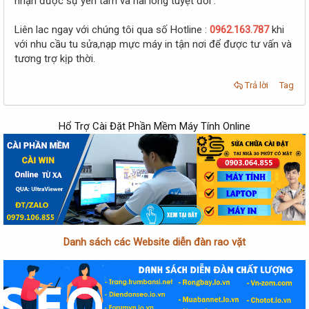
nhận được sự yên tâm và hài lòng tuyệt đối .
Liên lac ngay với chúng tôi qua số Hotline :
0962.163.787
khi
với nhu cầu tu sửa,nạp mực máy in tận nơi để được tư vấn và
tương trợ kịp thời.
Trả lời
Tag
Hổ Trợ Cài Đặt Phần Mềm Máy Tính Online
Danh sách các Website diễn đàn rao vặt