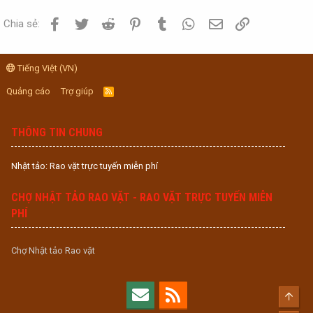
Facebook
Twitter
Reddit
Pinterest
Tumblr
WhatsApp
Email
Link
Chia sẻ:
Tiếng Việt (VN)
Quảng cáo
Trợ giúp
R
S
S
THÔNG TIN CHUNG
Nhật tảo: Rao vặt trực tuyến miễn phí
CHỢ NHẬT TẢO RAO VẶT - RAO VẶT TRỰC TUYẾN MIỄN
PHÍ
Chợ Nhật tảo Rao vặt
Top