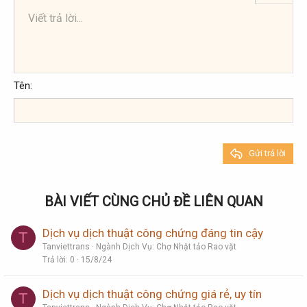
Viết trả lời...
Căn trái
9
Arial
Lưu nháp
Danh sách có thứ tự
Normal
Kích thước
Mặt cười
Redo
Trích dẫn
Toggle BB code
Màu chữ
Media
Xóa định dạng
Phông chữ
Insert table
Bản thảo
Danh sách
Insert horizontal line
Căn lề
Spoiler
Paragraph format
Mã
Gạch ngang
Gạch chân
Inline spoiler
Inline code
10
Xóa bản thảo
Book Antiqua
Căn giữa
Danh sách không có thứ tự
Heading 1
12
Courier New
Căn phải
Thụt lề
Heading 2
Georgia
15
Justify text
Tên
Tăng lề
Heading 3
18
Tahoma
22
Times New Roman
26
Trebuchet MS
Gửi trả lời
Verdana
BÀI VIẾT CÙNG CHỦ ĐỀ LIÊN QUAN
Dịch vụ dịch thuật công chứng đáng tin cậy
T
Tanviettrans
Ngành Dịch Vụ: Chợ Nhật tảo Rao vặt
Trả lời
0
15/8/24
Dịch vụ dịch thuật công chứng giá rẻ, uy tín
T