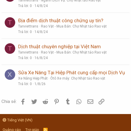
Tanviettrans
Ngành Dịch Vụ: Chợ Nhật tảo Rao vặt
Trả lời
0
14/8/24
Địa điểm dịch thuật công chứng uy tín?
T
Tanviettrans
Rao Vặt - Mua Bán: Chợ Nhật tảo Rao vặt
Trả lời
0
14/8/24
Dịch thuật chuyên nghiệp tại Việt Nam
T
Tanviettrans
Rao Vặt - Mua Bán: Chợ Nhật tảo Rao vặt
Trả lời
0
16/8/24
Sửa Xe Nâng Tại Hiệp Phát cung cấp mọi Dịch Vụ
X
Xe Nâng Hiệp Phát
Ôtô Xe máy: Chợ Nhật tảo Rao vặt
Trả lời
0
1/8/26
Facebook
Twitter
Reddit
Pinterest
Tumblr
WhatsApp
Email
Link
Chia sẻ:
Tiếng Việt (VN)
Quảng cáo
Trợ giúp
R