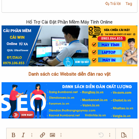
Trả lời
Tag
Hổ Trợ Cài Đặt Phần Mềm Máy Tính Online
Danh sách các Website diễn đàn rao vặt
Bold
In nghiêng
Thêm tùy chọn…
Chèn liên kết
Chèn hình ảnh
Thêm tùy chọn…
Undo
Thêm tùy chọn…
Xem trướ