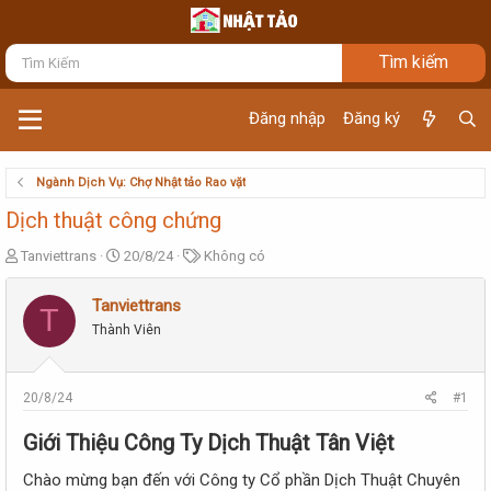
Đăng nhập
Đăng ký
Ngành Dịch Vụ: Chợ Nhật tảo Rao vặt
Dịch thuật công chứng
T
N
T
Tanviettrans
20/8/24
Không có
h
g
ừ
r
à
k
Tanviettrans
T
e
y
h
Thành Viên
a
g
ó
d
ử
a
s
i
t
20/8/24
#1
a
r
Giới Thiệu Công Ty Dịch Thuật Tân Việt​
t
e
Chào mừng bạn đến với Công ty Cổ phần Dịch Thuật Chuyên