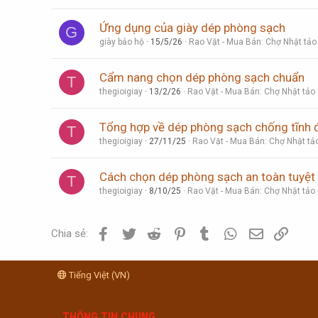
Ứng dụng của giày dép phòng sạch
G
giày bảo hộ
15/5/26
Rao Vặt - Mua Bán: Chợ Nhật tảo
Cẩm nang chọn dép phòng sạch chuẩn
T
thegioigiay
13/2/26
Rao Vặt - Mua Bán: Chợ Nhật tảo
Tổng hợp về dép phòng sạch chống tĩnh 
T
thegioigiay
27/11/25
Rao Vặt - Mua Bán: Chợ Nhật tả
Cách chọn dép phòng sạch an toàn tuyệt 
T
thegioigiay
8/10/25
Rao Vặt - Mua Bán: Chợ Nhật tảo
Facebook
Twitter
Reddit
Pinterest
Tumblr
WhatsApp
Email
Link
Chia sẻ:
Tiếng Việt (VN)
THÔNG TIN CHUNG