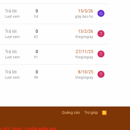
Trả lời
0
15/5/26
G
Lượt xem
54
giày bảo hộ
Trả lời
0
13/2/26
T
Lượt xem
82
thegioigiay
Trả lời
0
27/11/25
T
Lượt xem
91
thegioigiay
Trả lời
0
8/10/25
T
Lượt xem
98
thegioigiay
Quảng cáo
Trợ giúp
R
S
S
O VẶT TRỰC TUYẾN MIỄN PHÍ