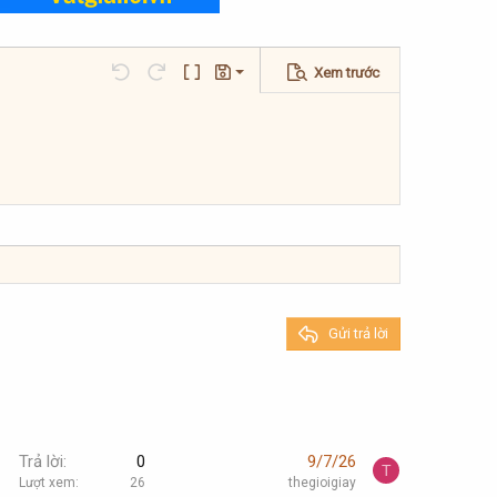
Xem trước
Lưu nháp
Undo
Redo
Toggle BB code
Bản thảo
Xóa bản thảo
Gửi trả lời
Trả lời
0
9/7/26
T
Lượt xem
26
thegioigiay