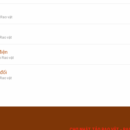
 Rao vặt
 Rao vặt
điện
o Rao vặt
đối
 Rao vặt
CHỢ NHẬT TẢO RAO VẶT - RA