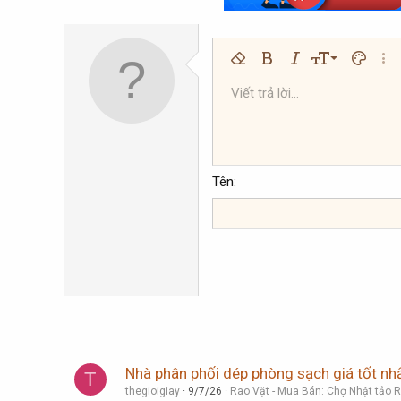
9
Xóa định dạng
Bold
In nghiêng
Kích thước
Màu chữ
Thêm
10
Viết trả lời...
Arial
Phông chữ
Insert horizontal line
Spoiler
Gạch ngang
Mã
Gạch chân
Inline code
Inline spoi
12
Book Antiqua
15
Courier New
18
Georgia
Tên
22
Tahoma
26
Times New Roman
Trebuchet MS
Verdana
Nhà phân phối dép phòng sạch giá tốt nh
T
thegioigiay
9/7/26
Rao Vặt - Mua Bán: Chợ Nhật tảo R