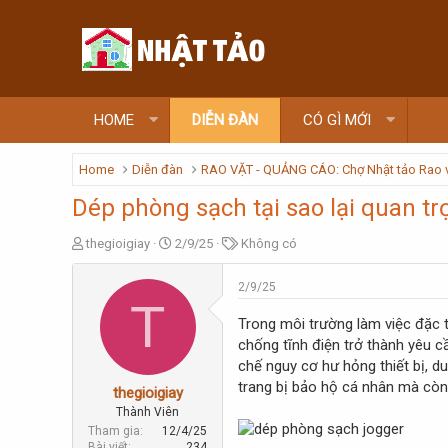
HOME
DIỄN ĐÀN
CÓ GÌ MỚI
Home
Diễn đàn
RAO VẶT - QUẢNG CÁO: Chợ Nhật tảo Rao 
Dép phòng sạch tại sao lại quan tr
T
N
T
thegioigiay
2/9/25
Không có
h
g
ừ
r
à
k
2/9/25
e
y
h
T
a
g
ó
Trong môi trường làm việc đặc t
d
ử
a
chống tĩnh điện trở thành yêu c
s
i
chế nguy cơ hư hỏng thiết bị, du
t
trang bị bảo hộ cá nhân mà còn l
a
thegioigiay
r
Thành Viên
t
Tham gia
12/4/25
e
Bài viết
234