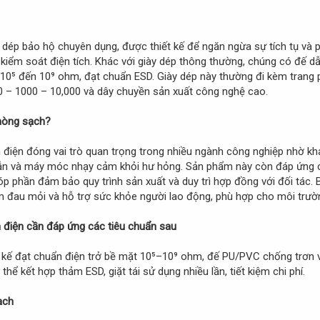
ày dép bảo hộ chuyên dụng, được thiết kế để ngăn ngừa sự tích tụ và 
 kiểm soát điện tích. Khác với giày dép thông thường, chúng có đế 
từ 10⁵ đến 10⁹ ohm, đạt chuẩn ESD. Giày dép này thường đi kèm trang
 – 1000 – 10,000 và dây chuyền sản xuất công nghệ cao.
phòng sạch?
điện đóng vai trò quan trọng trong nhiều ngành công nghiệp nhờ khả
n dẫn và máy móc nhạy cảm khỏi hư hỏng. Sản phẩm này còn đáp ứng
óp phần đảm bảo quy trình sản xuất và duy trì hợp đồng với đối tác.
ảm đau mỏi và hỗ trợ sức khỏe người lao động, phù hợp cho môi trườn
 điện cần đáp ứng các tiêu chuẩn sau
kế đạt chuẩn điện trở bề mặt 10⁵–10⁹ ohm, đế PU/PVC chống trơn và
 thể kết hợp thảm ESD, giặt tái sử dụng nhiều lần, tiết kiệm chi phí.
ạch