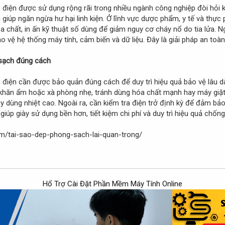
 điện được sử dụng rộng rãi trong nhiều ngành công nghiệp đòi hỏi
 giúp ngăn ngừa hư hại linh kiện. Ở lĩnh vực dược phẩm, y tế và thực
 chất, in ấn kỹ thuật số dùng để giảm nguy cơ cháy nổ do tia lửa. Ngo
o vệ hệ thống máy tính, cảm biến và dữ liệu. Đây là giải pháp an toàn
sạch đúng cách
 điện cần được bảo quản đúng cách để duy trì hiệu quả bảo vệ lâu 
 khăn ẩm hoặc xà phòng nhẹ, tránh dùng hóa chất mạnh hay máy giặt.
 dùng nhiệt cao. Ngoài ra, cần kiểm tra điện trở định kỳ để đảm bảo
úp giày sử dụng bền hơn, tiết kiệm chi phí và duy trì hiệu quả chống 
m/tai-sao-dep-phong-sach-lai-quan-trong/
Hổ Trợ Cài Đặt Phần Mềm Máy Tính Online