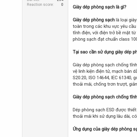
r
Reaction score
0
Giày dép phòng sạch là gì?
Giày dép phòng sạch
là loại gi
toàn trong các khu vực yêu cầu
tĩnh điện, với điện trở bề mặt 
phòng sạch đạt chuẩn class 100
Tại sao cần sử dụng giày dép 
Giày dép phòng sạch chống tĩnh 
vệ linh kiện điện tử, mạch bá
S20.20, ISO 14644, IEC 61340, g
thoải mái, chống trơn trượt, gi
Giày dép phòng sạch chống tĩnh
Dép phòng sạch ESD được thiết 
thoải mái khi sử dụng lâu dài, có
Ứng dụng của giày dép phòng s