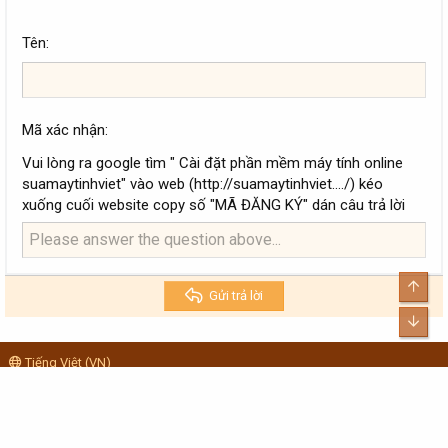
Tên
Mã xác nhận
Vui lòng ra google tìm " Cài đặt phần mềm máy tính online
suamaytinhviet" vào web (http://suamaytinhviet..../) kéo
xuống cuối website copy số "MÃ ĐĂNG KÝ" dán câu trả lời
Top
Gửi trả lời
Bott
Tiếng Việt (VN)
Quảng cáo
Trợ giúp
R
S
S