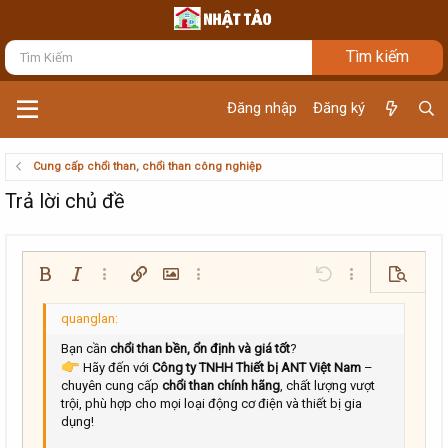
Đăng nhập
Đăng ký
Cung cấp chổi than, chổi than công nghiệp
Trả lời chủ đề
Bold
In nghiêng
Thêm tùy chọn…
Chèn liên kết
Chèn hình ảnh
Thêm tùy chọn…
Undo
Thêm tùy chọn…
Xem trướ
Căn trái
9
Arial
Lưu nháp
Danh sách có thứ tự
Normal
Kích thước
Mặt cười
Redo
Trích dẫn
Toggle BB code
Màu chữ
Media
Xóa định dạng
Phông chữ
Insert table
Bản thảo
Danh sách
Insert horizontal line
Căn lề
Spoiler
Paragraph format
Mã
Gạch ngang
Gạch chân
Inline spoiler
Inline code
10
Xóa bản thảo
Book Antiqua
Căn giữa
Danh sách không có thứ tự
Heading 1
Bạn cần
chổi than bền, ổn định và giá tốt
?
Hãy đến với
Công ty TNHH Thiết bị ANT Việt Nam
–
12
Courier New
Căn phải
Thụt lề
chuyên cung cấp
chổi than chính hãng
, chất lượng vượt
Heading 2
Georgia
trội, phù hợp cho mọi loại động cơ điện và thiết bị gia
15
Justify text
Tăng lề
dụng!
Heading 3
18
Tahoma