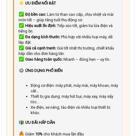
ƯU ĐIỂM NỔI BẬT
22
Times New Roman
26
Trebuchet MS
Độ bền cao:
Làm từ than cao cấp, chịu nhiệt và mài
mòn tốt – giúp tăng tuổi thọ động cơ.
Verdana
Hiệu suất ổn định:
Tiếp xúc tốt, giảm tia lửa điện và
tiếng ồn.
Đa dạng kích thước:
Phù hợp với nhiều loại máy, dễ
lắp đặt.
Giá cả cạnh tranh:
Giá tốt nhất thị trường, chiết khấu
hấp dẫn cho đơn hàng lớn.
Giao hàng toàn quốc:
Nhanh – đúng hẹn – uy tín.
ỨNG DỤNG PHỔ BIẾN
Động cơ điện: máy phát, máy mài, máy khoan, máy
cắt…
Thiết bị gia dụng: máy hút bụi, máy xay, máy sấy
tóc…
Xe điện, xe nâng, tàu điện và nhiều loại thiết bị
khác.
ƯU ĐÃI HẤP DẪN
Giảm
10%
cho khách mua lần đầu