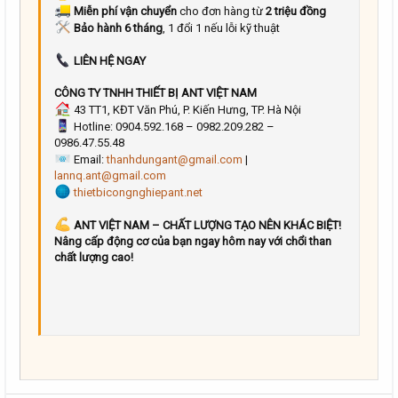
Miễn phí vận chuyển
cho đơn hàng từ
2 triệu đồng
Bảo hành 6 tháng
, 1 đổi 1 nếu lỗi kỹ thuật
LIÊN HỆ NGAY
CÔNG TY TNHH THIẾT BỊ ANT VIỆT NAM
43 TT1, KĐT Văn Phú, P. Kiến Hưng, TP. Hà Nội
Hotline: 0904.592.168 – 0982.209.282 –
0986.47.55.48
Email:
thanhdungant@gmail.com
|
lannq.ant@gmail.com
thietbicongnghiepant.net
ANT VIỆT NAM – CHẤT LƯỢNG TẠO NÊN KHÁC BIỆT!
Nâng cấp động cơ của bạn ngay hôm nay với chổi than
chất lượng cao!