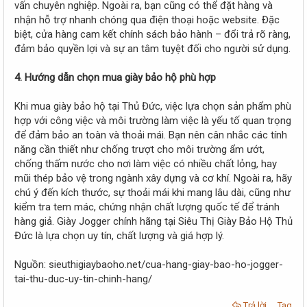
vấn chuyên nghiệp. Ngoài ra, bạn cũng có thể đặt hàng và
nhận hỗ trợ nhanh chóng qua điện thoại hoặc website. Đặc
biệt, cửa hàng cam kết chính sách bảo hành – đổi trả rõ ràng,
đảm bảo quyền lợi và sự an tâm tuyệt đối cho người sử dụng.
4. Hướng dẫn chọn mua giày bảo hộ phù hợp
Khi mua giày bảo hộ tại Thủ Đức, việc lựa chọn sản phẩm phù
hợp với công việc và môi trường làm việc là yếu tố quan trọng
để đảm bảo an toàn và thoải mái. Bạn nên cân nhắc các tính
năng cần thiết như chống trượt cho môi trường ẩm ướt,
chống thấm nước cho nơi làm việc có nhiều chất lỏng, hay
mũi thép bảo vệ trong ngành xây dựng và cơ khí. Ngoài ra, hãy
chú ý đến kích thước, sự thoải mái khi mang lâu dài, cũng như
kiểm tra tem mác, chứng nhận chất lượng quốc tế để tránh
hàng giả. Giày Jogger chính hãng tại Siêu Thị Giày Bảo Hộ Thủ
Đức là lựa chọn uy tín, chất lượng và giá hợp lý.
Nguồn: sieuthigiaybaoho.net/cua-hang-giay-bao-ho-jogger-
tai-thu-duc-uy-tin-chinh-hang/
Trả lời
Tag