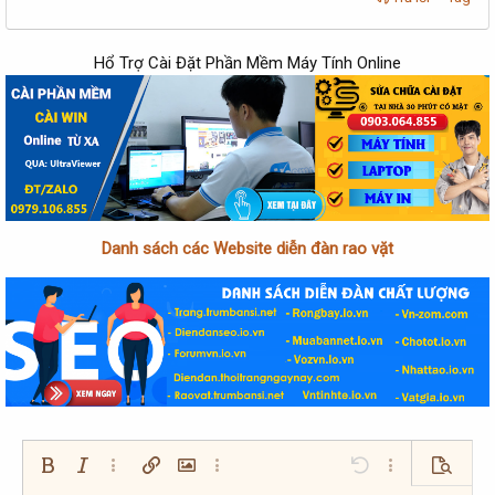
Hổ Trợ Cài Đặt Phần Mềm Máy Tính Online
Danh sách các Website diễn đàn rao vặt
Bold
In nghiêng
Thêm tùy chọn…
Chèn liên kết
Chèn hình ảnh
Thêm tùy chọn…
Undo
Thêm tùy chọn…
Xem trướ