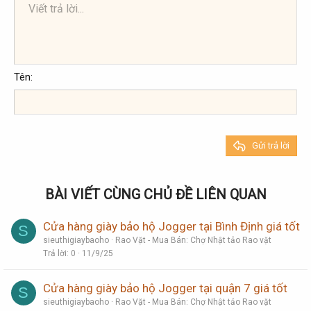
Viết trả lời...
Căn trái
9
Arial
Lưu nháp
Danh sách có thứ tự
Normal
Kích thước
Mặt cười
Redo
Trích dẫn
Toggle BB code
Màu chữ
Media
Xóa định dạng
Phông chữ
Insert table
Bản thảo
Danh sách
Insert horizontal line
Căn lề
Spoiler
Paragraph format
Mã
Gạch ngang
Gạch chân
Inline spoiler
Inline code
10
Xóa bản thảo
Book Antiqua
Căn giữa
Danh sách không có thứ tự
Heading 1
12
Courier New
Căn phải
Thụt lề
Heading 2
Georgia
15
Justify text
Tên
Tăng lề
Heading 3
18
Tahoma
22
Times New Roman
26
Trebuchet MS
Gửi trả lời
Verdana
BÀI VIẾT CÙNG CHỦ ĐỀ LIÊN QUAN
Cửa hàng giày bảo hộ Jogger tại Bình Định giá tốt
S
sieuthigiaybaoho
Rao Vặt - Mua Bán: Chợ Nhật tảo Rao vặt
Trả lời
0
11/9/25
Cửa hàng giày bảo hộ Jogger tại quận 7 giá tốt
S
sieuthigiaybaoho
Rao Vặt - Mua Bán: Chợ Nhật tảo Rao vặt