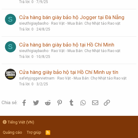
Trả lời
0
7/9/25
Cửa hàng bán giày bảo hộ Jogger tại Đà Nẵng
S
sieuthigiaybaoho
Rao Vặt - Mua Bán: Chợ Nhật tảo Rao vặt
Trả lời
0
24/8/25
Cửa hàng bán giày bảo hộ tại Hồ Chí Minh
S
sieuthigiaybaoho
Rao Vặt - Mua Bán: Chợ Nhật tảo Rao vặt
Trả lời
0
10/8/25
Cửa hàng giày bảo hộ tại Hồ Chí Minh uy tín
safetyjoggervietnam
Rao Vặt - Mua Bán: Chợ Nhật tảo Rao vặt
Trả lời
0
3/2/25
Facebook
Twitter
Reddit
Pinterest
Tumblr
WhatsApp
Email
Link
Chia sẻ:
Tiếng Việt (VN)
Quảng cáo
Trợ giúp
R
S