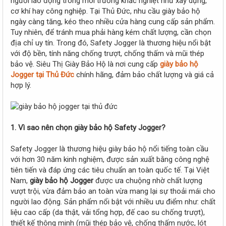
người lao động trong môi trường khắc nghiệt như xây dựng,
e
cơ khí hay công nghiệp. Tại Thủ Đức, nhu cầu giày bảo hộ
r
ngày càng tăng, kéo theo nhiều cửa hàng cung cấp sản phẩm.
Tuy nhiên, để tránh mua phải hàng kém chất lượng, cần chọn
địa chỉ uy tín. Trong đó, Safety Jogger là thương hiệu nổi bật
với độ bền, tính năng chống trượt, chống thấm và mũi thép
bảo vệ. Siêu Thị Giày Bảo Hộ là nơi cung cấp
giày bảo hộ
Jogger tại Thủ Đức
chính hãng, đảm bảo chất lượng và giá cả
hợp lý.
1. Vì sao nên chọn giày bảo hộ Safety Jogger?
Safety Jogger là thương hiệu giày bảo hộ nổi tiếng toàn cầu
với hơn 30 năm kinh nghiệm, được sản xuất bằng công nghệ
tiên tiến và đáp ứng các tiêu chuẩn an toàn quốc tế. Tại Việt
Nam,
giày bảo hộ Jogger
được ưa chuộng nhờ chất lượng
vượt trội, vừa đảm bảo an toàn vừa mang lại sự thoải mái cho
người lao động. Sản phẩm nổi bật với nhiều ưu điểm như: chất
liệu cao cấp (da thật, vải tổng hợp, đế cao su chống trượt),
thiết kế thông minh (mũi thép bảo vệ, chống thấm nước, lót