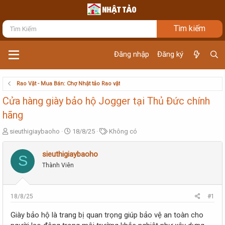
Đăng nhập
Đăng ký
Rao Vặt - Mua Bán: Chợ Nhật tảo Rao vặt
Cửa hàng giày bảo hộ Jogger tại Thủ Đức chính
hãng
T
N
T
sieuthigiaybaoho
18/8/25
Không có
h
g
ừ
r
à
k
sieuthigiaybaoho
S
e
y
h
Thành Viên
a
g
ó
d
ử
a
s
i
t
18/8/25
#1
a
r
Giày bảo hộ là trang bị quan trọng giúp bảo vệ an toàn cho
t