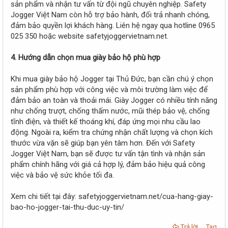
sản phẩm và nhận tư vấn từ đội ngũ chuyên nghiệp. Safety
Jogger Việt Nam còn hỗ trợ bảo hành, đổi trả nhanh chóng,
đảm bảo quyền lợi khách hàng. Liên hệ ngay qua hotline 0965
025 350 hoặc website safetyjoggervietnam.net.
4. Hướng dẫn chọn mua giày bảo hộ phù hợp
Khi mua giày bảo hộ Jogger tại Thủ Đức, bạn cần chú ý chọn
sản phẩm phù hợp với công việc và môi trường làm việc để
đảm bảo an toàn và thoải mái. Giày Jogger có nhiều tính năng
như chống trượt, chống thấm nước, mũi thép bảo vệ, chống
tĩnh điện, và thiết kế thoáng khí, đáp ứng mọi nhu cầu lao
động. Ngoài ra, kiểm tra chứng nhận chất lượng và chọn kích
thước vừa vặn sẽ giúp bạn yên tâm hơn. Đến với Safety
Jogger Việt Nam, bạn sẽ được tư vấn tận tình và nhận sản
phẩm chính hãng với giá cả hợp lý, đảm bảo hiệu quả công
việc và bảo vệ sức khỏe tối đa.
Xem chi tiết tại đây: safetyjoggervietnam.net/cua-hang-giay-
bao-ho-jogger-tai-thu-duc-uy-tin/
Trả lời
Tag