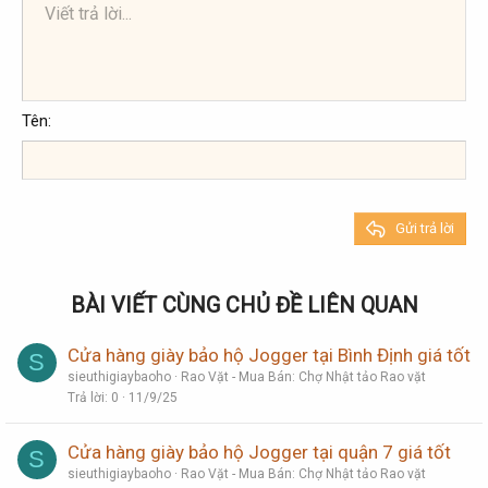
Viết trả lời...
Căn trái
9
Arial
Lưu nháp
Danh sách có thứ tự
Normal
Kích thước
Mặt cười
Redo
Trích dẫn
Toggle BB code
Màu chữ
Media
Xóa định dạng
Phông chữ
Insert table
Bản thảo
Danh sách
Insert horizontal line
Căn lề
Spoiler
Paragraph format
Mã
Gạch ngang
Gạch chân
Inline spoiler
Inline code
10
Xóa bản thảo
Book Antiqua
Căn giữa
Danh sách không có thứ tự
Heading 1
12
Courier New
Căn phải
Thụt lề
Heading 2
Georgia
15
Justify text
Tên
Tăng lề
Heading 3
18
Tahoma
22
Times New Roman
26
Trebuchet MS
Gửi trả lời
Verdana
BÀI VIẾT CÙNG CHỦ ĐỀ LIÊN QUAN
Cửa hàng giày bảo hộ Jogger tại Bình Định giá tốt
S
sieuthigiaybaoho
Rao Vặt - Mua Bán: Chợ Nhật tảo Rao vặt
Trả lời
0
11/9/25
Cửa hàng giày bảo hộ Jogger tại quận 7 giá tốt
S
sieuthigiaybaoho
Rao Vặt - Mua Bán: Chợ Nhật tảo Rao vặt