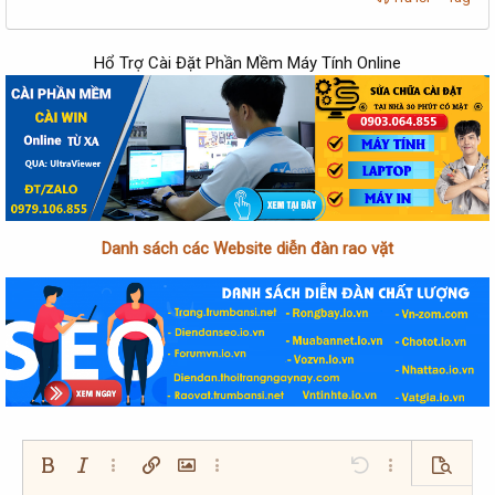
Hổ Trợ Cài Đặt Phần Mềm Máy Tính Online
Danh sách các Website diễn đàn rao vặt
Bold
In nghiêng
Thêm tùy chọn…
Chèn liên kết
Chèn hình ảnh
Thêm tùy chọn…
Undo
Thêm tùy chọn…
Xem trướ