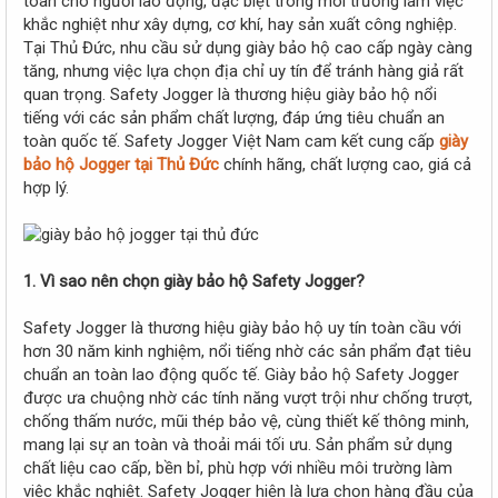
toàn cho người lao động, đặc biệt trong môi trường làm việc
e
khắc nghiệt như xây dựng, cơ khí, hay sản xuất công nghiệp.
r
Tại Thủ Đức, nhu cầu sử dụng giày bảo hộ cao cấp ngày càng
tăng, nhưng việc lựa chọn địa chỉ uy tín để tránh hàng giả rất
quan trọng. Safety Jogger là thương hiệu giày bảo hộ nổi
tiếng với các sản phẩm chất lượng, đáp ứng tiêu chuẩn an
toàn quốc tế. Safety Jogger Việt Nam cam kết cung cấp
giày
bảo hộ Jogger tại Thủ Đức
chính hãng, chất lượng cao, giá cả
hợp lý.
1. Vì sao nên chọn giày bảo hộ Safety Jogger?
Safety Jogger là thương hiệu giày bảo hộ uy tín toàn cầu với
hơn 30 năm kinh nghiệm, nổi tiếng nhờ các sản phẩm đạt tiêu
chuẩn an toàn lao động quốc tế. Giày bảo hộ Safety Jogger
được ưa chuộng nhờ các tính năng vượt trội như chống trượt,
chống thấm nước, mũi thép bảo vệ, cùng thiết kế thông minh,
mang lại sự an toàn và thoải mái tối ưu. Sản phẩm sử dụng
chất liệu cao cấp, bền bỉ, phù hợp với nhiều môi trường làm
việc khắc nghiệt. Safety Jogger hiện là lựa chọn hàng đầu của