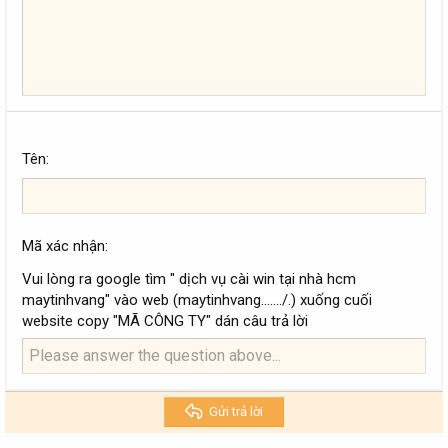
22
Times New Roman
26
Trebuchet MS
Verdana
Tên
Mã xác nhận
Vui lòng ra google tìm " dịch vụ cài win tại nhà hcm
maytinhvang" vào web (maytinhvang......./.) xuống cuối
website copy "MÃ CÔNG TY" dán câu trả lời
Gửi trả lời