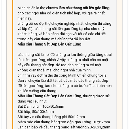
22
Times New Roman
Minh chiến là thợ chuyên
làm cầu thang sắt lên gác lững
cho các ngôi nhà có diện tích nhỏ hẹp, với giá rẻ nhất
26
Trebuchet MS
hiện nay.
Verdana
chúng tôi có đội thợ chuyên nghiệp nhất, chuyên thi công
và lắp đặt cầu thang sắt lên gác lững tại nhà cho quý
khách hàng, và bảo hành dài hạn với tất cả các chi tiết
trong cây cầu thang mà chúng tôi đã lắp đặt.
Mẫu Cầu Thang Sắt Đẹp Lên Gác Lững
cầu thang sắt là nơi để chúng ta lưu thông giữa tầng dưới
lên trên gác lững, chính vì vậy chúng ta phải cần có một
cây
cầu thang sắt đẹp.
để tạo cho chúng ta có một
không gian thoải mái cho ngôi nhà của mình.
chính vì vậy đơn vị thợ thi công Minh Chiến chúng tôi là
đơn vị chuyên lắp đặt tất cả các mẫu cầu thang sắt đẹp
để lên gác lững, tạo cho chúng ta có bước đi an toàn hơn
khi lên xuống cầu thang.
Mẫu Cầu Thang Sắt Đẹp Lên Gác Lững
, thường được sử
dụng vật liệu như:
Sắt Dầm chữ i, 100x50x5mm
Sắt hộp, 50x100x2mm
Sắt tay vịn cầu thang bằng phi 50x1,2mm
Mâm bậc cầu thang bằng tôn dập gân Trống Trượt 2mm
Lan can bảo vệ cầu thang bằng sắt vuông 20x20x1,2mm