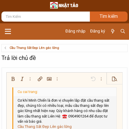
Đăng nhập
Đăng ký
Cầu Thang Sắt Đẹp Lên gác lững
Trả lời chủ đề
Bold
In nghiêng
Thêm tùy chọn…
Chèn liên kết
Chèn hình ảnh
Thêm tùy chọn…
Undo
Thêm tùy chọn…
Xem trướ
Căn trái
9
Arial
Lưu nháp
Danh sách có thứ tự
Normal
Kích thước
Mặt cười
Redo
Trích dẫn
Toggle BB code
Màu chữ
Media
Xóa định dạng
Phông chữ
Insert table
Bản thảo
Danh sách
Insert horizontal line
Căn lề
Spoiler
Paragraph format
Mã
Gạch ngang
Gạch chân
Inline spoiler
Inline code
10
Xóa bản thảo
Book Antiqua
Căn giữa
Danh sách không có thứ tự
Heading 1
Cơ khí Minh Chiến là đơn vị chuyên lắp đặt cầu thang sắt
đẹp, chúng tôi có nhiều loại, mẫu cầu thang sắt đẹp lên
12
Courier New
Căn phải
Thụt lề
gác lững nhất hiện nay. Qúy khánh hàng có nhu cầu đặt
Heading 2
Georgia
làm cầu thang sắt Liên Hệ:
0904901264 để được tư
15
Justify text
Tăng lề
vấn và báo giá.
Heading 3
18
Tahoma
Cầu Thang Sắt Đẹp Lên gác lững