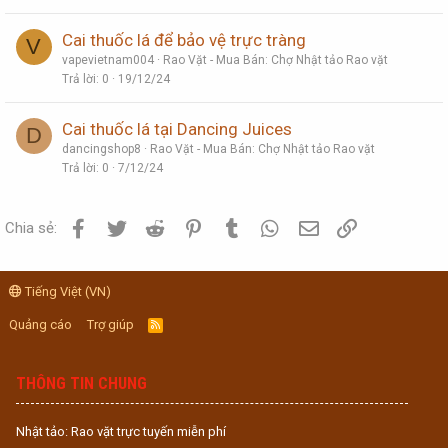
Cai thuốc lá để bảo vệ trực tràng
V
vapevietnam004
Rao Vặt - Mua Bán: Chợ Nhật tảo Rao vặt
Trả lời
0
19/12/24
Cai thuốc lá tại Dancing Juices
D
dancingshop8
Rao Vặt - Mua Bán: Chợ Nhật tảo Rao vặt
Trả lời
0
7/12/24
Facebook
Twitter
Reddit
Pinterest
Tumblr
WhatsApp
Email
Link
Chia sẻ:
Tiếng Việt (VN)
Quảng cáo
Trợ giúp
R
S
S
THÔNG TIN CHUNG
Nhật tảo: Rao vặt trực tuyến miễn phí