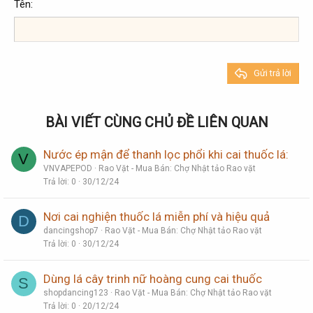
Georgia
15
Justify text
Tên
Tăng lề
Heading 3
18
Tahoma
22
Times New Roman
26
Trebuchet MS
Gửi trả lời
Verdana
BÀI VIẾT CÙNG CHỦ ĐỀ LIÊN QUAN
Nước ép mận để thanh lọc phổi khi cai thuốc lá:
V
VNVAPEPOD
Rao Vặt - Mua Bán: Chợ Nhật tảo Rao vặt
Trả lời
0
30/12/24
Nơi cai nghiện thuốc lá miễn phí và hiệu quả
D
dancingshop7
Rao Vặt - Mua Bán: Chợ Nhật tảo Rao vặt
Trả lời
0
30/12/24
Dùng lá cây trinh nữ hoàng cung cai thuốc
S
shopdancing123
Rao Vặt - Mua Bán: Chợ Nhật tảo Rao vặt
Trả lời
0
20/12/24