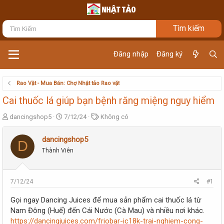
Đăng nhập
Đăng ký
Rao Vặt - Mua Bán: Chợ Nhật tảo Rao vặt
Cai thuốc lá giúp bạn bệnh răng miệng nguy hiểm
T
N
T
dancingshop5
7/12/24
Không có
h
g
ừ
r
à
k
dancingshop5
D
e
y
h
Thành Viên
a
g
ó
d
ử
a
s
i
t
7/12/24
#1
a
r
Gọi ngay Dancing Juices để mua sản phẩm cai thuốc lá từ
t
Nam Đông (Huế) đến Cái Nước (Cà Mau) và nhiều nơi khác.
e
https://dancingjuices.com/friobar-ic18k-trai-nghiem-cong-