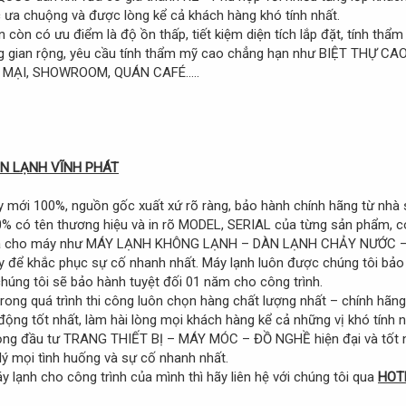
 ưa chuộng và được lòng kể cả khách hàng khó tính nhất.
 còn có ưu điểm là độ ồn thấp, tiết kiệm diện tích lắp đặt, tính thẩm
ông gian rộng, yêu cầu tính thẩm mỹ cao chẳng hạn như BIỆT THỰ
ẠI, SHOWROOM, QUÁN CAFÉ.....
ỆN LẠNH VĨNH PHÁT
 mới 100%, nguồn gốc xuất xứ rõ ràng, bảo hành chính hãng từ nhà 
0% có tên thương hiệu và in rõ MODEL, SERIAL của từng sản phẩm, 
 ra cho máy như MÁY LẠNH KHÔNG LẠNH – DÀN LẠNH CHẢY NƯỚC – thì
áy để khắc phục sự cố nhanh nhất. Máy lạnh luôn được chúng tôi bảo
 chúng tôi sẽ bảo hành tuyệt đối 01 năm cho công trình.
rong quá trình thi công luôn chọn hàng chất lượng nhất – chính hãn
động tốt nhất, làm hài lòng mọi khách hàng kể cả những vị khó tính n
rọng đầu tư TRANG THIẾT BỊ – MÁY MÓC – ĐỒ NGHỀ hiện đại và tốt nh
lý mọi tình huống và sự cố nhanh nhất.
 lạnh cho công trình của mình thì hãy liên hệ với chúng tôi qua
HOTL