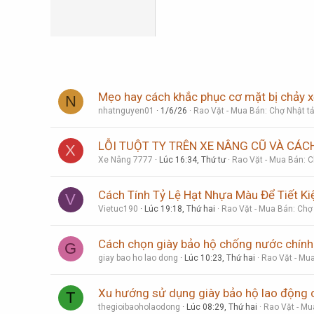
Trebuchet MS
Verdana
Mẹo hay cách khắc phục cơ mặt bị chảy x
N
nhatnguyen01
1/6/26
Rao Vặt - Mua Bán: Chợ Nhật t
LỖI TUỘT TY TRÊN XE NÂNG CŨ VÀ CÁC
X
Xe Nâng 7777
Lúc 16:34, Thứ tư
Rao Vặt - Mua Bán: C
Cách Tính Tỷ Lệ Hạt Nhựa Màu Để Tiết Ki
V
Vietuc190
Lúc 19:18, Thứ hai
Rao Vặt - Mua Bán: Chợ
Cách chọn giày bảo hộ chống nước chính
G
giay bao ho lao dong
Lúc 10:23, Thứ hai
Rao Vặt - Mua
Xu hướng sử dụng giày bảo hộ lao động 
T
thegioibaoholaodong
Lúc 08:29, Thứ hai
Rao Vặt - Mu