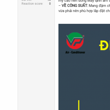
mỹ cao nên dòng Máy lạnh âm tr
r
Reaction score
0
–
VỀ CÔNG SUẤT:
Mang đậm chấ
vừa phải nên phù hợp lắp đặt 