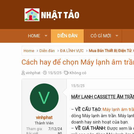
HOME
DIỄN ĐÀN
CÓ GÌ MỚI
Home
Diễn đàn
ĐA LĨNH VỰC
Mua Bán Thiết Bị Điện Tử:
Cách hay để chọn Máy lạnh âm tr
T
N
T
vinhphat
15/5/25
Không có
h
g
ừ
r
à
k
15/5/25
e
y
h
V
a
g
ó
MÁY LẠNH CASSETTE ÂM TRẦ
d
ử
a
s
i
–
VỀ CẤU TẠO:
Máy lạnh âm tr
t
dòng Máy lạnh âm trần. Máy lạnh
a
vinhphat
r
doanh hay sinh hoạt của bạn.
Thành Viên
t
–
VỀ GIÁ THÀNH:
Được xem là d
Tham gia
7/12/24
e
Bài viết
90