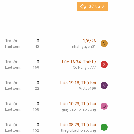
Gửi trả lời
Trả lời
0
1/6/26
N
Lượt xem
43
nhatnguyen01
Trả lời
0
Lúc 16:34, Thứ tư
X
Lượt xem
159
Xe Nâng 7777
Trả lời
0
Lúc 19:18, Thứ hai
V
Lượt xem
22
Vietuc190
Trả lời
0
Lúc 10:23, Thứ hai
G
Lượt xem
158
giay bao ho lao dong
Trả lời
0
Lúc 08:29, Thứ hai
T
Lượt xem
152
thegioibaoholaodong