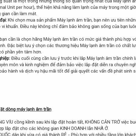
 suất là một trong những thông số quan trọng nhất của Máy lạnh âm
mal Unit per hour), thể hiện khả năng làm lạnh của máy trong một gi
g gian cần làm mát.
đại:
Khi chọn mua sản phẩm Máy lạnh âm trần, bạn nên ưu tiên những
ỏ vi khuẩn. Điều này không chỉ đảm bảo không gian sống của bạn lu
bạn cần là chọn hãng Máy lạnh âm trần có mức giá thành phù hợp với
ình. Đặc biệt lưu ý chọn các thương hiệu Máy lạnh âm trần có chất 
 có phần yên tâm hơn.
ghiệp:
Điều cuối cùng cần lưu ý trước khi lắp Máy lạnh âm trần chính l
yên môn và kinh nghiệm để đảm bảo việc lắp đặt diễn ra chuyên ngh
bảo hành và dịch vụ hậu mãi tốt để giải quyết các vấn đề phát sinh s
đặt dòng máy lạnh âm trần
VÍU cồng kềnh sau khi lắp đặt hoàn tất, KHÔNG CẢN TRỞ việc buô
hợp lắp đặt cho các không gian KINH DOANH lẫn NHÀ Ở.
ỐC dân khi vừa có giá thành RẺ - Phù hợp với nhiều tầng lớp khách