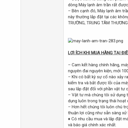
dòng Máy lạnh âm trần rất được
– Bên cạnh đó, Máy lạnh âm trần
này thường lắp đặt tại các kh
TRƯỜNG, TRUNG TÂM THƯƠNG M
LỢI ÍCH KHI MUA HÀNG TẠI ĐI
– Cam kết hàng chính hãng, máy
nguyên đai nguyên kiện, mới 10
– Khi có bất kỳ sự cố nào xảy
kiểm tra và bắt được lỗi của m
sau lắp đặt đối với phần vật tư
– Vật tư mà chúng tôi sử dụng t
dụng luôn trong trạng thái hoạt 
– Hơn hết chúng tôi luôn chú t
thuận lợi cũng như sẵn sàng xử 
♦ Có nhu cầu mua và lắp đặt máy
và báo giá chính xác nhất.