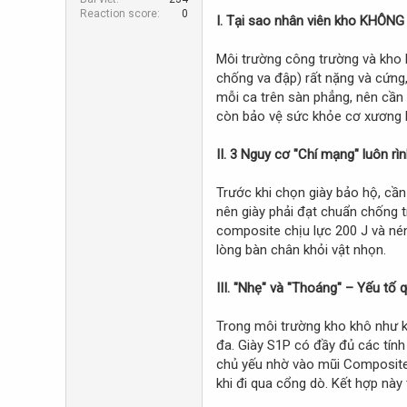
r
Reaction score
0
I. Tại sao nhân viên kho KHÔN
Môi trường công trường và kho 
chống va đập) rất nặng và cứng
mỗi ca trên sàn phẳng, nên cần 
còn bảo vệ sức khỏe cơ xương k
II. 3 Nguy cơ "Chí mạng" luôn rì
Trước khi chọn giày bảo hộ, cần
nên giày phải đạt chuẩn chống t
composite chịu lực 200 J và nén
lòng bàn chân khỏi vật nhọn.
III. "Nhẹ" và "Thoáng" – Yếu tố
Trong môi trường kho khô như kh
đa. Giày S1P có đầy đủ các tính
chủ yếu nhờ vào mũi Composite, l
khi đi qua cổng dò. Kết hợp này 