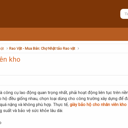
vặt
Rao Vặt - Mua Bán: Chợ Nhật tảo Rao vặt
iên kho
 là công cụ lao động quan trọng nhất, phải hoạt động liên tục trên n
o hộ đều giống nhau, chọn loại dùng cho công trường xây dựng để đả
quá nặng và không phù hợp. Thực tế,
giày bảo hộ cho nhân viên kho
g suất và bảo vệ sức khỏe lâu dài.