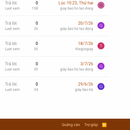
Trả lời
0
Lúc 10:23, Thứ hai
G
Lượt xem
158
giay bao ho lao dong
Trả lời
0
20/7/26
G
Lượt xem
26
giày bảo hộ lao động
Trả lời
0
18/7/26
T
Lượt xem
30
thegioigiay
Trả lời
0
3/7/26
G
Lượt xem
35
giày bảo hộ lao động
Trả lời
0
29/6/26
G
Lượt xem
34
giày bảo hộ
Quảng cáo
Trợ giúp
R
S