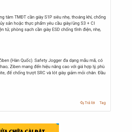
rung tâm TMĐT cần giày S1P siêu nhẹ, thoáng khí, chống
 thủy sản hoặc thực phẩm yêu cầu giày/ủng S3 + CI
ện tử, phòng sạch cần giày ESD chống tĩnh điện, nhẹ,
à Ziben (Hàn Quốc). Safety Jogger đa dạng mẫu mã, có
 thao; Ziben mang đến hiệu năng cao với giá hợp lý, phù
te, đế chống trượt SRC và lót giày giảm mỏi chân. Đầu
Trả lời
Tag