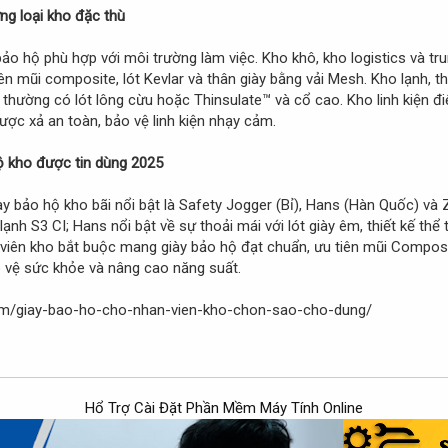
ng loại kho đặc thù
bảo hộ phù hợp với môi trường làm việc. Kho khô, kho logistics và t
iên mũi composite, lót Kevlar và thân giày bằng vải Mesh. Kho lạnh,
 thường có lót lông cừu hoặc Thinsulate™ và cổ cao. Kho linh kiện đi
ợc xả an toàn, bảo vệ linh kiện nhạy cảm.
hộ kho được tin dùng 2025
ày bảo hộ kho bãi nổi bật là Safety Jogger (Bỉ), Hans (Hàn Quốc) v
nh S3 CI; Hans nổi bật về sự thoải mái với lót giày êm, thiết kế thể
 viên kho bắt buộc mang giày bảo hộ đạt chuẩn, ưu tiên mũi Composi
o vệ sức khỏe và nâng cao năng suất.
om/giay-bao-ho-cho-nhan-vien-kho-chon-sao-cho-dung/
Hổ Trợ Cài Đặt Phần Mềm Máy Tính Online