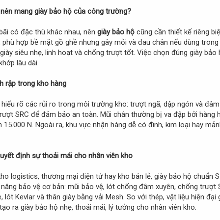
G nên mang giày bảo hộ của công trường?
bãi có đặc thù khác nhau, nên
giày bảo hộ
cũng cần thiết kế riêng bi
, phù hợp bề mặt gồ ghề nhưng gây mỏi và đau chân nếu dùng trong 
giày siêu nhẹ, linh hoạt và chống trượt tốt. Việc chọn đúng giày bảo
hớp lâu dài.
nh rập trong kho hàng
 hiểu rõ các rủi ro trong môi trường kho: trượt ngã, dập ngón và đâm
rượt SRC để đảm bảo an toàn. Mũi chân thường bị va đập bởi hàng hó
 15.000 N. Ngoài ra, khu vực nhận hàng dễ có đinh, kim loại hay mả
 quyết định sự thoải mái cho nhân viên kho
o logistics, thương mại điện tử hay kho bán lẻ, giày bảo hộ chuẩn 
 năng bảo vệ cơ bản: mũi bảo vệ, lót chống đâm xuyên, chống trượt 
ót Kevlar và thân giày bằng vải Mesh. So với thép, vật liệu hiện đại g
tạo ra giày bảo hộ nhẹ, thoải mái, lý tưởng cho nhân viên kho.