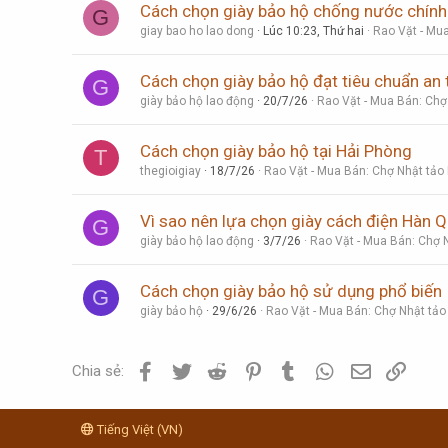
Cách chọn giày bảo hộ chống nước chính
G
giay bao ho lao dong
Lúc 10:23, Thứ hai
Rao Vặt - Mua
Cách chọn giày bảo hộ đạt tiêu chuẩn an 
G
giày bảo hộ lao động
20/7/26
Rao Vặt - Mua Bán: Chợ
Cách chọn giày bảo hộ tại Hải Phòng
T
thegioigiay
18/7/26
Rao Vặt - Mua Bán: Chợ Nhật tảo
Vì sao nên lựa chọn giày cách điện Hàn 
G
giày bảo hộ lao động
3/7/26
Rao Vặt - Mua Bán: Chợ N
Cách chọn giày bảo hộ sử dụng phổ biến
G
giày bảo hộ
29/6/26
Rao Vặt - Mua Bán: Chợ Nhật tảo
Facebook
Twitter
Reddit
Pinterest
Tumblr
WhatsApp
Email
Link
Chia sẻ:
Tiếng Việt (VN)