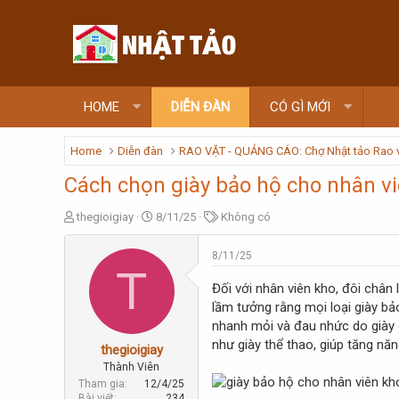
HOME
DIỄN ĐÀN
CÓ GÌ MỚI
Home
Diễn đàn
RAO VẶT - QUẢNG CÁO: Chợ Nhật tảo Rao 
Cách chọn giày bảo hộ cho nhân v
T
N
T
thegioigiay
8/11/25
Không có
h
g
ừ
r
à
k
8/11/25
e
y
h
T
a
g
ó
Đối với nhân viên kho, đôi chân
d
ử
a
lầm tưởng rằng mọi loại giày bả
s
i
nhanh mỏi và đau nhức do giày 
t
như giày thể thao, giúp tăng năn
a
thegioigiay
r
Thành Viên
t
Tham gia
12/4/25
e
Bài viết
234