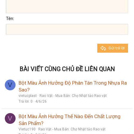
Heading 1
12
Courier New
Căn phải
Thụt lề
Heading 2
Georgia
15
Justify text
Tên
Tăng lề
Heading 3
18
Tahoma
22
Times New Roman
26
Trebuchet MS
Gửi trả lời
Verdana
BÀI VIẾT CÙNG CHỦ ĐỀ LIÊN QUAN
Bột Màu Ảnh Hưởng Độ Phân Tán Trong Nhựa Ra
V
Sao?
vietucplast
Rao Vặt - Mua Bán: Chợ Nhật tảo Rao vặt
Trả lời
0
4/6/26
Bột Màu Ảnh Hưởng Thế Nào Đến Chất Lượng
V
Sản Phẩm?
Vietuc190
Rao Vặt - Mua Bán: Chợ Nhật tảo Rao vặt