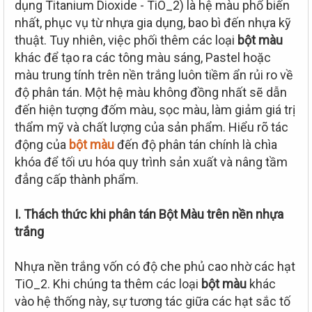
dụng Titanium Dioxide - TiO_2) là hệ màu phổ biến
e
r
nhất, phục vụ từ nhựa gia dụng, bao bì đến nhựa kỹ
thuật. Tuy nhiên, việc phối thêm các loại
bột màu
khác để tạo ra các tông màu sáng, Pastel hoặc
màu trung tính trên nền trắng luôn tiềm ẩn rủi ro về
độ phân tán. Một hệ màu không đồng nhất sẽ dẫn
đến hiện tượng đốm màu, sọc màu, làm giảm giá trị
thẩm mỹ và chất lượng của sản phẩm. Hiểu rõ tác
động của
bột màu
đến độ phân tán chính là chìa
khóa để tối ưu hóa quy trình sản xuất và nâng tầm
đẳng cấp thành phẩm.
I. Thách thức khi phân tán Bột Màu trên nền nhựa
trắng
Nhựa nền trắng vốn có độ che phủ cao nhờ các hạt
TiO_2. Khi chúng ta thêm các loại
bột màu
khác
vào hệ thống này, sự tương tác giữa các hạt sắc tố