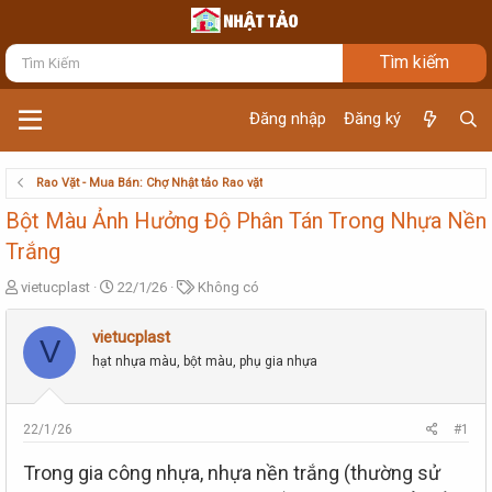
Đăng nhập
Đăng ký
Rao Vặt - Mua Bán: Chợ Nhật tảo Rao vặt
Bột Màu Ảnh Hưởng Độ Phân Tán Trong Nhựa Nền
Trắng
T
N
T
vietucplast
22/1/26
Không có
h
g
ừ
r
à
k
vietucplast
V
e
y
h
hạt nhựa màu, bột màu, phụ gia nhựa
a
g
ó
d
ử
a
s
i
t
22/1/26
#1
a
r
Trong gia công nhựa, nhựa nền trắng (thường sử
t