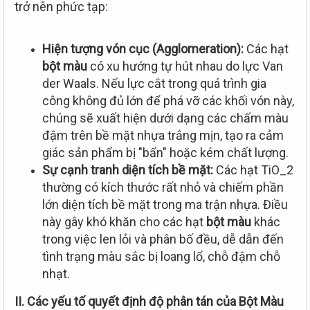
trở nên phức tạp:
Hiện tượng vón cục (Agglomeration):
Các hạt
bột màu
có xu hướng tự hút nhau do lực Van
der Waals. Nếu lực cắt trong quá trình gia
công không đủ lớn để phá vỡ các khối vón này,
chúng sẽ xuất hiện dưới dạng các chấm màu
đậm trên bề mặt nhựa trắng mịn, tạo ra cảm
giác sản phẩm bị "bẩn" hoặc kém chất lượng.
Sự cạnh tranh diện tích bề mặt:
Các hạt TiO_2
thường có kích thước rất nhỏ và chiếm phần
lớn diện tích bề mặt trong ma trận nhựa. Điều
này gây khó khăn cho các hạt
bột màu
khác
trong việc len lỏi và phân bố đều, dễ dẫn đến
tình trạng màu sắc bị loang lổ, chỗ đậm chỗ
nhạt.
II. Các yếu tố quyết định độ phân tán của Bột Màu