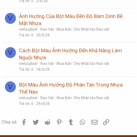
Trả lời
0
2/6/26
Ảnh Hưởng Của Bột Màu Đến Độ Bám Dính Bề
V
Mặt Nhựa
vietucplast
Rao Vặt - Mua Bán: Chợ Nhật tảo Rao vặt
Trả lời
0
25/5/26
Cách Bột Màu Ảnh Hưởng Đến Khả Năng Làm
V
Nguội Nhựa
vietucplast
Rao Vặt - Mua Bán: Chợ Nhật tảo Rao vặt
Trả lời
0
18/5/26
Bột Màu Ảnh Hưởng Độ Phân Tán Trong Nhựa
V
Thế Nào
vietucplast
Rao Vặt - Mua Bán: Chợ Nhật tảo Rao vặt
Trả lời
0
29/4/26
Facebook
Twitter
Reddit
Pinterest
Tumblr
WhatsApp
Email
Link
Chia sẻ: