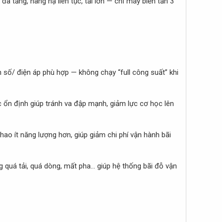
 tầng, nâng hạ liên tục, tải lớn — chỉ máy biến tần 3
 số/ điện áp phù hợp — không chạy “full công suất” khi
c ổn định giúp tránh va đập mạnh, giảm lực cơ học lên
hao ít năng lượng hơn, giúp giảm chi phí vận hành bãi
quá tải, quá dòng, mất pha... giúp hệ thống bãi đỗ vận