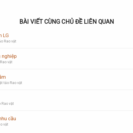
BÀI VIẾT CÙNG CHỦ ĐỀ LIÊN QUAN
n LG
ảo Rao vặt
 nghiệp
 Rao vặt
nằm
t tảo Rao vặt
 Rao vặt
nhu cầu
o vặt