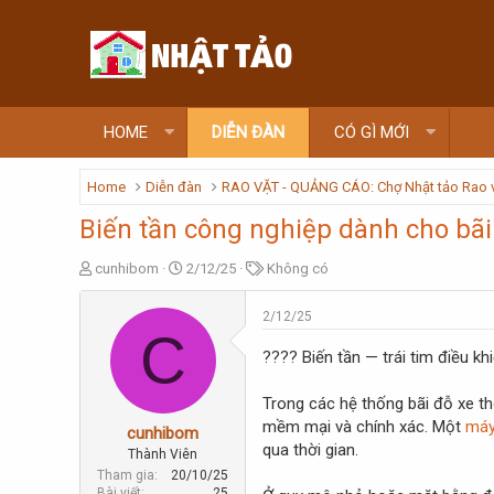
HOME
DIỄN ĐÀN
CÓ GÌ MỚI
Home
Diễn đàn
RAO VẶT - QUẢNG CÁO: Chợ Nhật tảo Rao 
Biến tần công nghiệp dành cho bãi
T
N
T
cunhibom
2/12/25
Không có
h
g
ừ
r
à
k
2/12/25
e
y
h
C
a
g
ó
???? Biến tần — trái tim điều k
d
ử
a
s
i
Trong các hệ thống bãi đỗ xe t
t
mềm mại và chính xác. Một
máy
a
cunhibom
r
qua thời gian.
Thành Viên
t
Tham gia
20/10/25
e
Bài viết
25