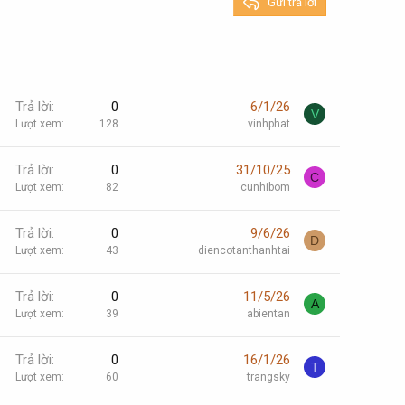
Gửi trả lời
Trả lời
0
6/1/26
V
Lượt xem
128
vinhphat
Trả lời
0
31/10/25
C
Lượt xem
82
cunhibom
Trả lời
0
9/6/26
D
Lượt xem
43
diencotanthanhtai
Trả lời
0
11/5/26
A
Lượt xem
39
abientan
Trả lời
0
16/1/26
T
Lượt xem
60
trangsky