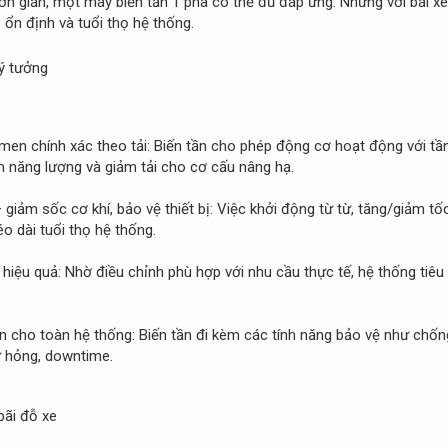
giản, một máy biến tần 1 pha có thể đủ đáp ứng. Nhưng với bãi xe đa
ổn định và tuổi thọ hệ thống.
lý tưởng
en chính xác theo tải: Biến tần cho phép động cơ hoạt động với tần
m năng lượng và giảm tải cho cơ cấu nâng hạ.
ảm sốc cơ khí, bảo vệ thiết bị: Việc khởi động từ từ, tăng/giảm tố
o dài tuổi thọ hệ thống.
 hiệu quả: Nhờ điều chỉnh phù hợp với nhu cầu thực tế, hệ thống tiêu 
 cho toàn hệ thống: Biến tần đi kèm các tính năng bảo vệ như chống 
ư hỏng, downtime.
bãi đỗ xe