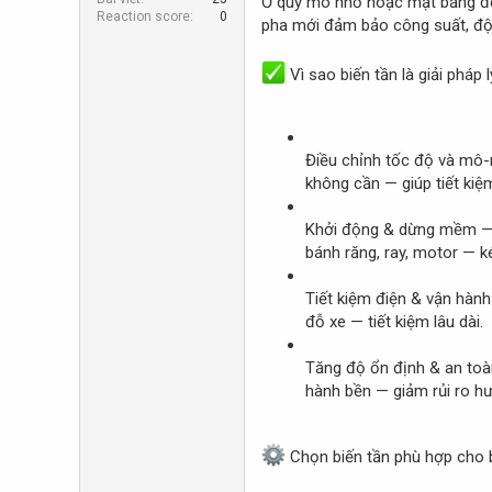
Ở quy mô nhỏ hoặc mặt bằng đơn 
r
Reaction score
0
pha mới đảm bảo công suất, độ 
Vì sao biến tần là giải pháp 
Điều chỉnh tốc độ và mô-m
không cần — giúp tiết kiệ
Khởi động & dừng mềm — gi
bánh răng, ray, motor — ké
Tiết kiệm điện & vận hành
đỗ xe — tiết kiệm lâu dài.
Tăng độ ổn định & an toàn
hành bền — giảm rủi ro h
Chọn biến tần phù hợp cho 