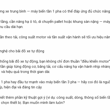
lượng xe trung bình — máy biến tần 1 pha có thể đáp ứng đủ chức năng
 tầng, cần nâng hạ ô tô, di chuyển pallet hoặc khung sàn nặng — máy 
nhu cầu dài hạn.
ần theo tải, công suất motor và tần suất vận hành sẽ tối ưu hiệu năng, 
 nghệ cho bãi đỗ xe tự động
ệ thống bãi đỗ xe tự động, bạn không chỉ đơn thuần “điều khiển mot
 tần giúp từng động cơ, băng tải, cơ cấu nâng hạ vận hành nhịp nhàng
và hiệu quả trong thời gian dài.
 1 pha hay đầu tư mạnh vào máy biến tần 3 pha — hãy coi đó là nguồ
, hiện đại và đáng tin cậy.
t thêm phần kỹ thuật gợi ý (ví dụ: công suất, dòng, thông số biến t
 chọn thiết bị. Bạn muốn mình làm luôn?