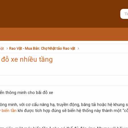
vặt
Rao Vặt - Mua Bán: Chợ Nhật tảo Rao vặt
 đỗ xe nhiều tầng
hiển thông minh cho bãi đỗ xe
hông minh, với cơ cấu nâng hạ, truyền động, băng tải hoặc hệ khung
 biến tần
khi được tích hợp đúng sẽ biến hệ thống này thành một “cỗ