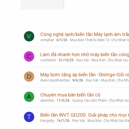
Verdana
Công nghệ lạnh/biến tần Máy lạnh âm trầ
V
vinhphat
6/1/26
Mua Bán Thiết Bị Điện Tử: Chợ Nhật t
Làm đá nhanh hơn nhờ máy biến tần công
C
cunhibom
31/10/25
Rao Vặt - Mua Bán: Chợ Nhật tảo
Máy bơm tăng áp biến tần -Shimge-Gối 
D
diencotanthanhtai
9/6/26
Rao Vặt - Mua Bán: Chợ Nhậ
Chuyên mua bán biến tần cũ
A
abientan
11/5/26
Quảng Cáo Sản Phẩm: Chợ Nhật tảo
Biến tần INVT GD200: Giải pháp cho mọi 
T
trangsky
16/1/26
Rao Vặt - Mua Bán: Chợ Nhật tảo Ra