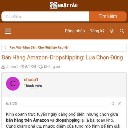
Đăng nhập
Đăng ký
Rao Vặt - Mua Bán: Chợ Nhật tảo Rao vặt
Bán Hàng Amazon-Dropshipping: Lựa Chọn Đúng
T
N
T
choso1
6/1/25
Không có
h
g
ừ
r
à
k
choso1
C
e
y
h
Thành Viên
a
g
ó
d
ử
a
s
i
t
6/1/25
#1
a
r
Kinh doanh trực tuyến ngày càng phổ biến, nhưng chọn giữa
t
bán hàng trên Amazon
và
dropshipping
lại là bài toán khó.
e
Cùng khám phá ưu, nhược điểm của từng mô hình để tìm giải