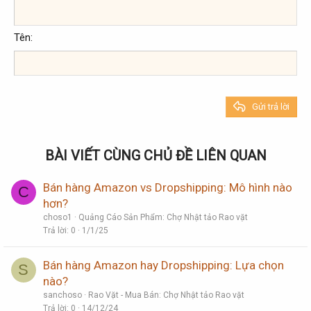
12
Courier New
Căn phải
Thụt lề
Heading 2
Georgia
15
Justify text
Tên
Tăng lề
Heading 3
18
Tahoma
22
Times New Roman
26
Trebuchet MS
Gửi trả lời
Verdana
BÀI VIẾT CÙNG CHỦ ĐỀ LIÊN QUAN
Bán hàng Amazon vs Dropshipping: Mô hình nào
C
hơn?
choso1
Quảng Cáo Sản Phẩm: Chợ Nhật tảo Rao vặt
Trả lời
0
1/1/25
Bán hàng Amazon hay Dropshipping: Lựa chọn
S
nào?
sanchoso
Rao Vặt - Mua Bán: Chợ Nhật tảo Rao vặt
Trả lời
0
14/12/24