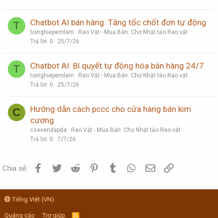
Chatbot AI bán hàng: Tăng tốc chốt đơn tự động
T
toinghiepemlam
Rao Vặt - Mua Bán: Chợ Nhật tảo Rao vặt
Trả lời
0
25/7/26
Chatbot AI: Bí quyết tự động hóa bán hàng 24/7
T
toinghiepemlam
Rao Vặt - Mua Bán: Chợ Nhật tảo Rao vặt
Trả lời
0
25/7/26
Hướng dẫn cách pccc cho cửa hàng bán kim
C
cương
csevendapda
Rao Vặt - Mua Bán: Chợ Nhật tảo Rao vặt
Trả lời
0
7/7/26
Facebook
Twitter
Reddit
Pinterest
Tumblr
WhatsApp
Email
Link
Chia sẻ:
Tiếng Việt (VN)
Quảng cáo
Trợ giúp
R