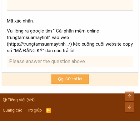
Mã xác nhận
Vui lòng ra google tìm " Cài phần mềm online
trungtamsuamaytinh" vào web
(https://trungtamsuamaytinh.../) kéo xuống cuối website copy
số "MÃ ĐĂNG KÝ" dán câu trả lời
Gửi trả lời
Top
Tiếng Việt (VN)
Bott
Quảng cáo
Trợ giúp
R
S
S
THÔNG TIN CHUNG