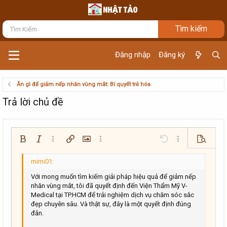
Đăng nhập
Đăng ký
Ăn gì để giảm nếp nhăn vùng mắt: Bí quyết trẻ hóa
Trả lời chủ đề
Bold
In nghiêng
Thêm tùy chọn…
Chèn liên kết
Chèn hình ảnh
Thêm tùy chọn…
Undo
Thêm tùy chọn…
Xem trướ
Căn trái
9
Arial
Lưu nháp
Danh sách có thứ tự
Normal
Kích thước
Mặt cười
Redo
Trích dẫn
Toggle BB code
Màu chữ
Media
Xóa định dạng
Phông chữ
Insert table
Bản thảo
Danh sách
Insert horizontal line
Căn lề
Spoiler
Paragraph format
Mã
Gạch ngang
Gạch chân
Inline spoiler
Inline code
10
Xóa bản thảo
Book Antiqua
Căn giữa
Danh sách không có thứ tự
Heading 1
Với mong muốn tìm kiếm giải pháp hiệu quả để giảm nếp
nhăn vùng mắt, tôi đã quyết định đến Viện Thẩm Mỹ V-
12
Courier New
Căn phải
Thụt lề
Medical tại TP.HCM để trải nghiệm dịch vụ chăm sóc sắc
Heading 2
đẹp chuyên sâu. Và thật sự, đây là một quyết định đúng
Georgia
15
Justify text
Tăng lề
đắn.
Heading 3
18
Tahoma