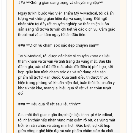
### **Không gian sang trọng và chuyên nghiệp**
22
Times New Roman
Ngay từ khi bước vào Viện Thẩm Mỹ V-Medical, tôi đã ấn
26
Trebuchet MS
tượng với không gian hiện đại và sang trọng. Đội ngũ
Verdana
nhân viên tại đây rất chuyên nghiệp và thân thiện, luôn
sẵn sàng hỗ trợ và tư vấn chi tiết về các dịch vụ. Cảm giác
thoải mái và an tâm ngay từ lần đầu tiên.
### **Dịch vụ chăm sóc sắc đẹp chuyên sâu**
Tại V-Medical, tôi được các bác sĩ chuyên khoa da liễu
thăm khám và tư vấn về tình trạng da vùng mắt. Sau khi
đánh giá, bác sĩ đã đề xuất phác đồ điều trị phù hợp, kết
hợp giữa liệu trình chăm sóc da và sử dụng các sản
phẩm hỗ trợ từ Hàn Quốc. Quá trình điều trị được thực
hiện trong phòng vô khuẩn hiện đại, tuân thủ tiêu chuẩn y
khoa khắt khe, mang lại hiệu quả rõ rệt và an toàn tuyệt
đối.
### **Hiệu quả rõ rệt sau liệu trình**
Sau một thời gian ngắn thực hiện liệu trình tại V-Medical,
tôi nhận thấy nếp nhăn vùng mắt giảm rõ rệt, da vùng mắt
trở nên săn chắc và căng mịn hơn. Đặc biệt, sự kết hợp
giữa công nghệ hiện đại và sản phẩm chăm sóc da chất