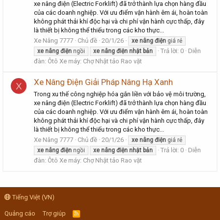
xe nâng điện (Electric Forklift) đã trở thành lựa chọn hàng đầu
của các doanh nghiệp. Với ưu điểm vận hành êm ái, hoàn toàn
không phát thải khí độc hại và chi phí vận hành cực thấp, đây
là thiết bị không thể thiếu trong các kho thực...
Xe Nâng 7777
Chủ đề
20/1/26
xe
nâng
điện
giá rẻ
Trả lời: 0
Diễn
xe
nâng
điện
ngồi
xe
nâng
điện
nhật
bản
đàn:
Ôtô Xe máy: Chợ Nhật tảo Rao vặt
Xe Nâng Điện Giải Pháp Nâng Hạ Xanh
X
Trong xu thế công nghiệp hóa gắn liền với bảo vệ môi trường,
xe nâng điện (Electric Forklift) đã trở thành lựa chọn hàng đầu
của các doanh nghiệp. Với ưu điểm vận hành êm ái, hoàn toàn
không phát thải khí độc hại và chi phí vận hành cực thấp, đây
là thiết bị không thể thiếu trong các kho thực...
Xe Nâng 7777
Chủ đề
20/1/26
xe
nâng
điện
giá rẻ
Trả lời: 0
Diễn
xe
nâng
điện
ngồi
xe
nâng
điện
nhật
bản
đàn:
Ôtô Xe máy: Chợ Nhật tảo Rao vặt
Tiếng Việt (VN)
Quảng cáo
Trợ giúp
R
S