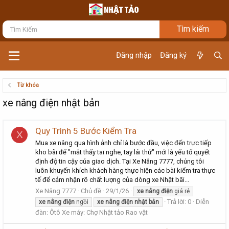
Đăng nhập
Đăng ký
Từ khóa
xe nâng điện nhật bản
Quy Trình 5 Bước Kiểm Tra
X
Mua xe nâng qua hình ảnh chỉ là bước đầu, việc đến trực tiếp
kho bãi để "mắt thấy tai nghe, tay lái thử" mới là yếu tố quyết
định độ tin cậy của giao dịch. Tại Xe Nâng 7777, chúng tôi
luôn khuyến khích khách hàng thực hiện các bài kiểm tra thực
tế để cảm nhận rõ chất lượng của dòng xe Nhật bãi...
Xe Nâng 7777
Chủ đề
29/1/26
xe
nâng
điện
giá rẻ
Trả lời: 0
Diễn
xe
nâng
điện
ngồi
xe
nâng
điện
nhật
bản
đàn:
Ôtô Xe máy: Chợ Nhật tảo Rao vặt