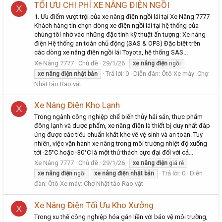
TỐI ƯU CHI PHÍ XE NÂNG ĐIỆN NGỒI
X
1. Ưu điểm vượt trội của xe nâng điện ngồi lái tại Xe Nâng 7777
Khách hàng tin chọn dòng xe điện ngồi lái tại hệ thống của
chúng tôi nhờ vào những đặc tính kỹ thuật ấn tượng: Xe nâng
điện Hệ thống an toàn chủ động (SAS & OPS) Đặc biệt trên
các dòng xe nâng điện ngồi lái Toyota, hệ thống SAS...
Xe Nâng 7777
Chủ đề
29/1/26
xe
nâng
điện
ngồi
Trả lời: 0
Diễn đàn:
Ôtô Xe máy: Chợ
xe
nâng
điện
nhật
bản
Nhật tảo Rao vặt
Xe Nâng Điện Kho Lạnh
X
Trong ngành công nghiệp chế biến thủy hải sản, thực phẩm
đông lạnh và dược phẩm, xe nâng điện là thiết bị duy nhất đáp
ứng được các tiêu chuẩn khắt khe về vệ sinh và an toàn. Tuy
nhiên, việc vận hành xe nâng trong môi trường nhiệt độ xuống
tới -25°C hoặc -30°C là một thử thách cực đại đối với cả...
Xe Nâng 7777
Chủ đề
29/1/26
xe
nâng
điện
giá rẻ
Trả lời: 0
Diễn
xe
nâng
điện
ngồi
xe
nâng
điện
nhật
bản
đàn:
Ôtô Xe máy: Chợ Nhật tảo Rao vặt
Xe Nâng Điện Tối Ưu Kho Xưởng
X
Trong xu thế công nghiệp hóa gắn liền với bảo vệ môi trường,