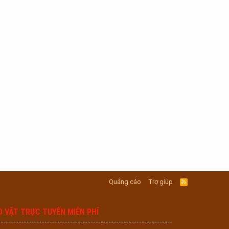
Quảng cáo
Trợ giúp
R
S
S
O VẶT TRỰC TUYẾN MIỄN PHÍ