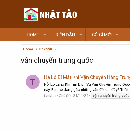
HOME
DIỄN ĐÀN
CÓ GÌ MỚI
Home
Từ khóa
vận chuyển trung quốc
Hé Lộ Bí Mật Khi Vận Chuyển Hàng Tru
T
Nỗi Lo Lắng Khi Tìm Dịch Vụ Vận Chuyển Trung Quốc
này. Bạn có đang gặp những vấn đề sau đây? Thủ tục 
tankhai
Chủ đề
21/11/24
vận
chuyển
trung
quốc