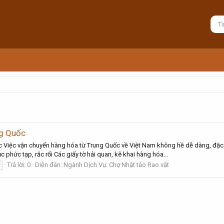
ng Quốc
 Việc vận chuyển hàng hóa từ Trung Quốc về Việt Nam không hề dễ dàng, đặc b
phức tạp, rắc rối Các giấy tờ hải quan, kê khai hàng hóa...
Trả lời: 0
Diễn đàn:
Ngành Dịch Vụ: Chợ Nhật tảo Rao vặt