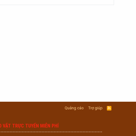
Quảng cáo
Trợ giúp
R
S
S
O VẶT TRỰC TUYẾN MIỄN PHÍ