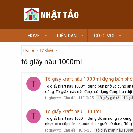
HOME
DIỄN ĐÀN
CÓ GÌ MỚI
Home
Từ khóa
tô giấy nâu 1000ml
Tô giấy kraft nâu 1000ml đựng bún phở
T
Tô giấy kraft nâu 1000ml đựng bún phở vô cùng an t
dàng. Tô giấy màu nâu được sử dụng đựng bún thịt n
togiayrvc
Chủ đề
11/10/25
tô
giấy
giá rẻ
tô
gi
Tô giấy kraft nâu 1000ml
T
Tô giấy kraft nâu 1000ml đựng đồ ăn nóng vô cùng a
nhựa cao cấp nên an toàn cho người sử dụng. Tô giấ
togiayrvc
Chủ đề
10/6/25
tô
giấy
kraft
nâu
1000