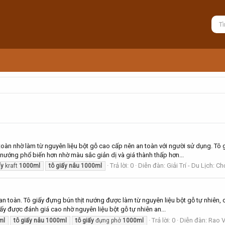
oàn nhờ làm từ nguyên liệu bột gỗ cao cấp nên an toàn với người sử dụng. Tô 
ướng phổ biến hơn nhờ màu sắc giản dị và giá thành thấp hơn...
Trả lời: 0
Diễn đàn:
Giải Trí - Du Lịch: C
ấy
kraft
1000ml
tô
giấy
nâu
1000ml
n toàn. Tô giấy đựng bún thịt nướng được làm từ nguyên liệu bột gỗ tự nhiên,
y được đánh giá cao nhờ nguyên liệu bột gỗ tự nhiên an...
Trả lời: 0
Diễn đàn:
Rao V
ml
tô
giấy
nâu
1000ml
tô
giấy
đựng phở
1000ml