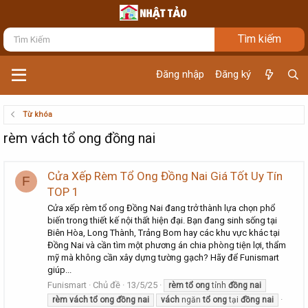
Đăng nhập
Đăng ký
Từ khóa
rèm vách tổ ong đồng nai
Cửa Xếp Rèm Tổ Ong Đồng Nai Giá Tốt Uy Tín
F
TOP 1
Cửa xếp rèm tổ ong Đồng Nai đang trở thành lựa chọn phổ
biến trong thiết kế nội thất hiện đại. Bạn đang sinh sống tại
Biên Hòa, Long Thành, Trảng Bom hay các khu vực khác tại
Đồng Nai và cần tìm một phương án chia phòng tiện lợi, thẩm
mỹ mà không cần xây dựng tường gạch? Hãy để Funismart
giúp...
Funismart
Chủ đề
13/5/25
rèm
tổ
ong
tỉnh
đồng
nai
rèm
vách
tổ
ong
đồng
nai
vách
ngăn
tổ
ong
tại
đồng
nai