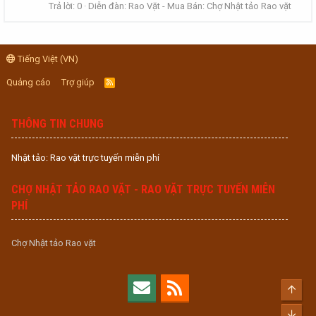
Trả lời: 0
Diễn đàn:
Rao Vặt - Mua Bán: Chợ Nhật tảo Rao vặt
Tiếng Việt (VN)
Quảng cáo
Trợ giúp
R
S
S
THÔNG TIN CHUNG
Nhật tảo: Rao vặt trực tuyến miễn phí
CHỢ NHẬT TẢO RAO VẶT - RAO VẶT TRỰC TUYẾN MIỄN
PHÍ
Chợ Nhật tảo Rao vặt
Top
Bott