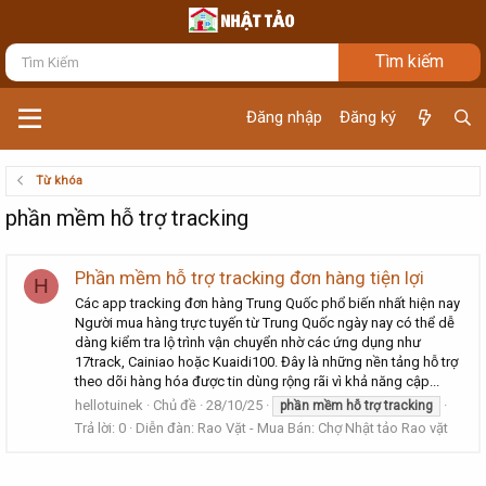
Đăng nhập
Đăng ký
Từ khóa
phần mềm hỗ trợ tracking
Phần mềm hỗ trợ tracking đơn hàng tiện lợi
H
Các app tracking đơn hàng Trung Quốc phổ biến nhất hiện nay
Người mua hàng trực tuyến từ Trung Quốc ngày nay có thể dễ
dàng kiểm tra lộ trình vận chuyển nhờ các ứng dụng như
17track, Cainiao hoặc Kuaidi100. Đây là những nền tảng hỗ trợ
theo dõi hàng hóa được tin dùng rộng rãi vì khả năng cập...
hellotuinek
Chủ đề
28/10/25
phần
mềm
hỗ
trợ
tracking
Trả lời: 0
Diễn đàn:
Rao Vặt - Mua Bán: Chợ Nhật tảo Rao vặt