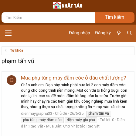
Đăng nhập
Đăng ký
Từ khóa
phạm tấn vũ
Mua phụ tùng máy đầm cóc ở đâu chất lượng?
D
Chào anh em, Dạo này mình phải sửa lại 2 con máy đầm cóc
dùng cho công trình nền móng. Một con thì bị hỏng bugi, con
còn lại thì cao su đế mòn, đầm không còn lực nữa. Trước giờ
mình hay chạy ra các tiệm gần khu công nghiệp mua linh kiện
thay, nhưng thực sự chất lượng không ổn – ráp vào xài chưa...
dienmaygiaphu33
Chủ đề
26/6/25
phạm
tấn
vũ
Trả lời: 0
Diễn
phụ tùng máy đầm cóc
điện máy gia phú
đàn:
Rao Vặt - Mua Bán: Chợ Nhật tảo Rao vặt