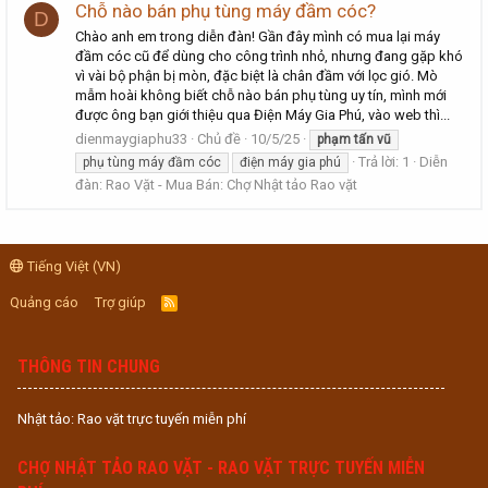
Chỗ nào bán phụ tùng máy đầm cóc?
D
Chào anh em trong diễn đàn! Gần đây mình có mua lại máy
đầm cóc cũ để dùng cho công trình nhỏ, nhưng đang gặp khó
vì vài bộ phận bị mòn, đặc biệt là chân đầm với lọc gió. Mò
mẫm hoài không biết chỗ nào bán phụ tùng uy tín, mình mới
được ông bạn giới thiệu qua Điện Máy Gia Phú, vào web thì...
dienmaygiaphu33
Chủ đề
10/5/25
phạm
tấn
vũ
Trả lời: 1
Diễn
phụ tùng máy đầm cóc
điện máy gia phú
đàn:
Rao Vặt - Mua Bán: Chợ Nhật tảo Rao vặt
Tiếng Việt (VN)
Quảng cáo
Trợ giúp
R
S
S
THÔNG TIN CHUNG
Nhật tảo: Rao vặt trực tuyến miễn phí
CHỢ NHẬT TẢO RAO VẶT - RAO VẶT TRỰC TUYẾN MIỄN