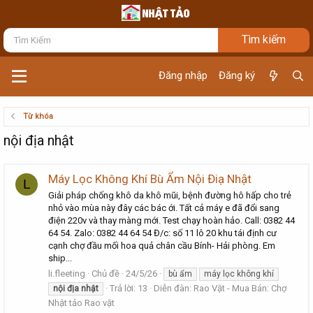
Đăng nhập
Đăng ký
Từ khóa
nội địa nhật
Máy Lọc Không Khí Bù Ẩm Nội Điạ Nhật
L
Giải pháp chống khô da khô mũi, bệnh đường hô hấp cho trẻ
nhỏ vào mùa này đây các bác ới. Tất cả máy e đã đổi sang
điện 220v và thay màng mới. Test chạy hoàn hảo. Call: 0382 44
64 54. Zalo: 0382 44 64 54 Đ/c: số 11 lô 20 khu tái định cư
cạnh chợ đầu mối hoa quả chân cầu Bính- Hải phòng. Em
ship...
li.fleeting
Chủ đề
24/5/26
bù ẩm
máy lọc không khí
Trả lời: 13
Diễn đàn:
Rao Vặt - Mua Bán: Chợ
nội
địa
nhật
Nhật tảo Rao vặt