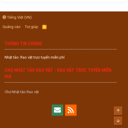
Tiếng Việt (VN)
Quảng cáo
Trợ giúp
R
S
S
THÔNG TIN CHUNG
Nhật tảo: Rao vặt trực tuyến miễn phí
CHỢ NHẬT TẢO RAO VẶT - RAO VẶT TRỰC TUYẾN MIỄN
PHÍ
Chợ Nhật tảo Rao vặt
Top
Bott