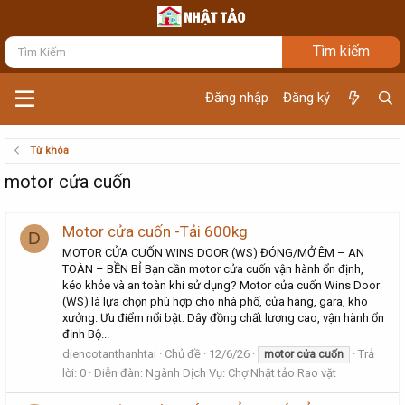
Đăng nhập
Đăng ký
Từ khóa
motor cửa cuốn
Motor cửa cuốn -Tải 600kg
D
MOTOR CỬA CUỐN WINS DOOR (WS) ĐÓNG/MỞ ÊM – AN
TOÀN – BỀN BỈ Bạn cần motor cửa cuốn vận hành ổn định,
kéo khỏe và an toàn khi sử dụng? Motor cửa cuốn Wins Door
(WS) là lựa chọn phù hợp cho nhà phố, cửa hàng, gara, kho
xưởng. Ưu điểm nổi bật: Dây đồng chất lượng cao, vận hành ổn
định Bộ...
diencotanthanhtai
Chủ đề
12/6/26
Trả
motor
cửa
cuốn
lời: 0
Diễn đàn:
Ngành Dịch Vụ: Chợ Nhật tảo Rao vặt