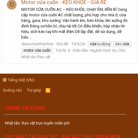
Motor cửa cuốn - KÉO KHỎE - GIÁ RẺ
D
MOTOR CỬA CUỐN AC – KÉO KHỎE, CHẠY ÊM, BỀN BỈ Cung
cấp motor cửa cuốn AC chất lượng, phù hợp cho nhà ở, cửa
hàng, gara, kho xưởng. Vận hành êm, kéo khỏe, lên xuống ổn
định Động cơ bền bỉ, chịu tải tốt Có điều khiển, hộp nhận tín
hiệu, xích kéo tay khi mất điện Dễ lắp đặt, dễ sử dụng, dễ
bảo...
diencotanthanhtai
Chủ đề
19/5/26
cửa
tự động
kéo
cửa
Trả lời: 0
Diễn đàn:
Ngành Dịch Vụ: Chợ
motor
cửa
cuốn
Nhật tảo Rao vặt
Tiếng Việt (VN)
Quảng cáo
Trợ giúp
R
S
S
THÔNG TIN CHUNG
Nhật tảo: Rao vặt trực tuyến miễn phí
CHỢ NHẬT TẢO RAO VẶT - RAO VẶT TRỰC TUYẾN MIỄN