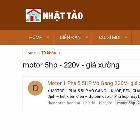
HOME
DIỄN ĐÀN
CÓ GÌ MỚI
Home
Từ khóa
motor 5hp - 220v - giá xưởng
Motor 1 Pha 5.5HP Vỏ Gang 220V- giá
D
⚡ MOTOR 1 PHA 5.5HP VỎ GANG – KHỎE, BỀN, CHẠY ÊM
định – tiết kiệm điện – độ bền cao ✅ Phù hợp máy 
diencotanthanhtai
Chủ đề
12/5/26
motor
5hp
-
2