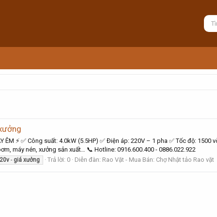
 xưởng
 ⚡ ✅ Công suất: 4.0kW (5.5HP) ✅ Điện áp: 220V – 1 pha ✅ Tốc độ: 1500 vòn
bơm, máy nén, xưởng sản xuất… 📞 Hotline: 0916.600.400 - 0886.022.922
Trả lời: 0
Diễn đàn:
Rao Vặt - Mua Bán: Chợ Nhật tảo Rao vặt
20v
-
giá
xưởng