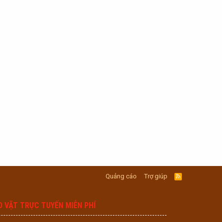
Quảng cáo
Trợ giúp
R
S
S
O VẶT TRỰC TUYẾN MIỄN PHÍ