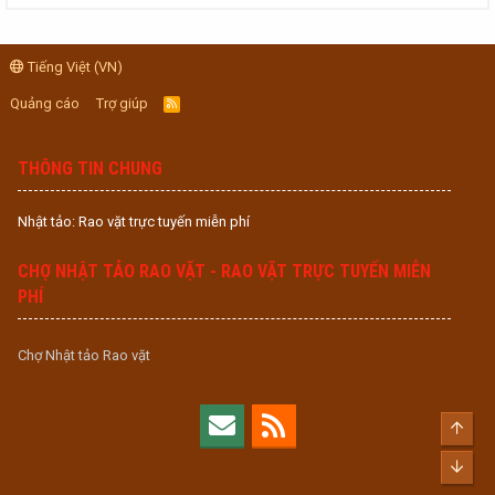
Tiếng Việt (VN)
Quảng cáo
Trợ giúp
R
S
S
THÔNG TIN CHUNG
Nhật tảo: Rao vặt trực tuyến miễn phí
CHỢ NHẬT TẢO RAO VẶT - RAO VẶT TRỰC TUYẾN MIỄN
PHÍ
Chợ Nhật tảo Rao vặt
Top
Bott