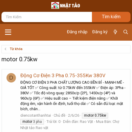
Đăng nhập
Đăng ký
Từ khóa
motor 0.75kw
Động Cơ Điện 3 Pha 0.75-355Kw 380V
D
ĐỘNG CƠ ĐIỆN 3 PHA CHẤT LƯỢNG CAO BỀN BỈ - MẠNH MẼ -
GIÁ TỐT ✅ Công suất: từ 0.75kW đến 355kW ✅ Điện áp: 3Pha -
380V ✅ Tốc độ vòng quay: 2850v/p (2P), 1450v/p (4P) và
960v/p (6P) ✅ Hiệu suất cao – Tiết kiệm điện năng ✅ Khởi
động êm, vận hành ổn định, tuổi thọ dài ✅ Có sẵn đủ loại: mặt
bích, chân...
diencotanthanhtai
Chủ đề
2/6/26
motor
0.75kw
Trả lời: 0
Diễn đàn:
Rao Vặt - Mua Bán: Chợ
motor
3 pha
Nhật tảo Rao vặt