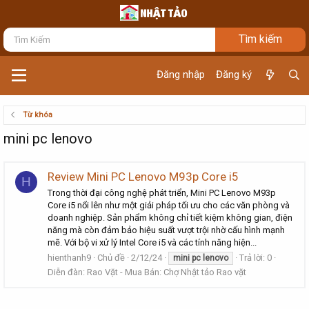
Đăng nhập
Đăng ký
Từ khóa
mini pc lenovo
Review Mini PC Lenovo M93p Core i5
H
Trong thời đại công nghệ phát triển, Mini PC Lenovo M93p
Core i5 nổi lên như một giải pháp tối ưu cho các văn phòng và
doanh nghiệp. Sản phẩm không chỉ tiết kiệm không gian, điện
năng mà còn đảm bảo hiệu suất vượt trội nhờ cấu hình mạnh
mẽ. Với bộ vi xử lý Intel Core i5 và các tính năng hiện...
hienthanh9
Chủ đề
2/12/24
Trả lời: 0
mini
pc
lenovo
Diễn đàn:
Rao Vặt - Mua Bán: Chợ Nhật tảo Rao vặt