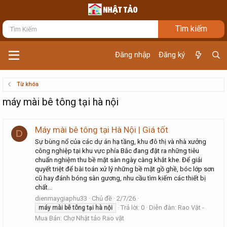
Đăng nhập
Đăng ký
Từ khóa
máy mài bê tông tại hà nội
Máy mài bê tông tại Hà Nội | Giá tốt
D
Sự bùng nổ của các dự án hạ tầng, khu đô thị và nhà xưởng
công nghiệp tại khu vực phía Bắc đang đặt ra những tiêu
chuẩn nghiệm thu bề mặt sàn ngày càng khắt khe. Để giải
quyết triệt để bài toán xử lý những bề mặt gồ ghề, bóc lớp sơn
cũ hay đánh bóng sàn gương, nhu cầu tìm kiếm các thiết bị
chất...
dienmaygiaphu33
Chủ đề
2/7/26
Trả lời: 0
Diễn đàn:
Rao Vặt -
máy
mài
bê
tông
tại
hà
nội
Mua Bán: Chợ Nhật tảo Rao vặt