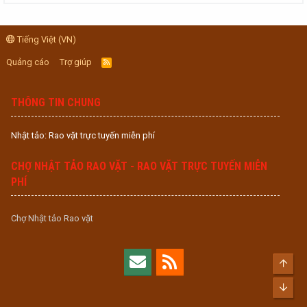
Tiếng Việt (VN)
Quảng cáo
Trợ giúp
R
S
S
THÔNG TIN CHUNG
Nhật tảo: Rao vặt trực tuyến miễn phí
CHỢ NHẬT TẢO RAO VẶT - RAO VẶT TRỰC TUYẾN MIỄN
PHÍ
Chợ Nhật tảo Rao vặt
Top
Bott