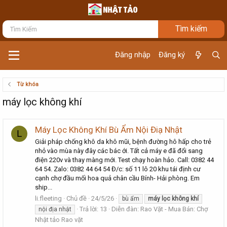
Đăng nhập
Đăng ký
Từ khóa
máy lọc không khí
Máy Lọc Không Khí Bù Ẩm Nội Điạ Nhật
L
Giải pháp chống khô da khô mũi, bệnh đường hô hấp cho trẻ
nhỏ vào mùa này đây các bác ới. Tất cả máy e đã đổi sang
điện 220v và thay màng mới. Test chạy hoàn hảo. Call: 0382 44
64 54. Zalo: 0382 44 64 54 Đ/c: số 11 lô 20 khu tái định cư
cạnh chợ đầu mối hoa quả chân cầu Bính- Hải phòng. Em
ship...
li.fleeting
Chủ đề
24/5/26
bù ẩm
máy
lọc
không
khí
Trả lời: 13
Diễn đàn:
Rao Vặt - Mua Bán: Chợ
nội địa nhật
Nhật tảo Rao vặt