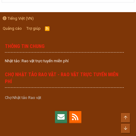
Tiếng Việt (VN)
Quảng cáo
Trợ giúp
R
S
S
THÔNG TIN CHUNG
Nhật tảo: Rao vặt trực tuyến miễn phí
CHỢ NHẬT TẢO RAO VẶT - RAO VẶT TRỰC TUYẾN MIỄN
PHÍ
Chợ Nhật tảo Rao vặt
Top
Bott