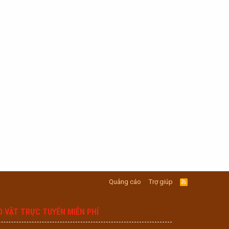
Quảng cáo
Trợ giúp
R
S
S
O VẶT TRỰC TUYẾN MIỄN PHÍ