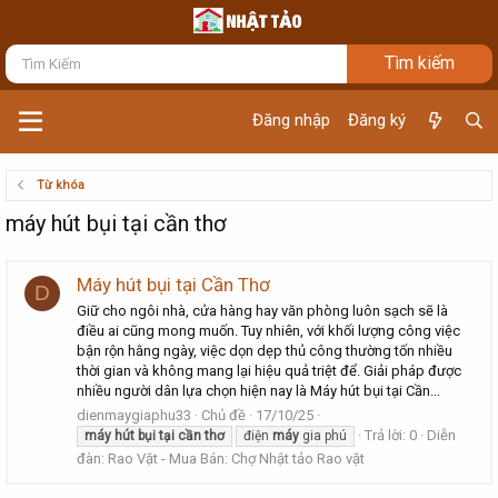
Đăng nhập
Đăng ký
Từ khóa
máy hút bụi tại cần thơ
Máy hút bụi tại Cần Thơ
D
Giữ cho ngôi nhà, cửa hàng hay văn phòng luôn sạch sẽ là
điều ai cũng mong muốn. Tuy nhiên, với khối lượng công việc
bận rộn hằng ngày, việc dọn dẹp thủ công thường tốn nhiều
thời gian và không mang lại hiệu quả triệt để. Giải pháp được
nhiều người dân lựa chọn hiện nay là Máy hút bụi tại Cần...
dienmaygiaphu33
Chủ đề
17/10/25
Trả lời: 0
Diễn
máy
hút
bụi
tại
cần
thơ
điện
máy
gia phú
đàn:
Rao Vặt - Mua Bán: Chợ Nhật tảo Rao vặt