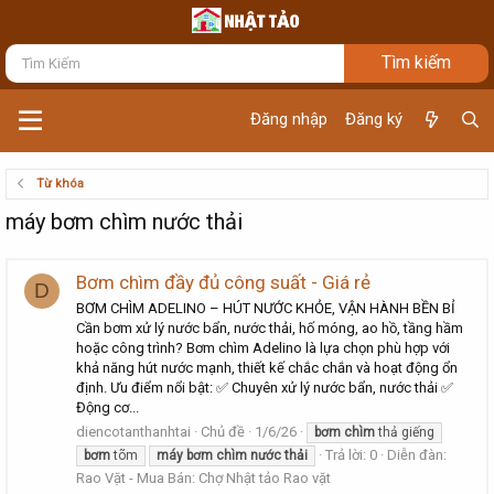
Đăng nhập
Đăng ký
Từ khóa
máy bơm chìm nước thải
Bơm chìm đầy đủ công suất - Giá rẻ
D
BƠM CHÌM ADELINO – HÚT NƯỚC KHỎE, VẬN HÀNH BỀN BỈ
Cần bơm xử lý nước bẩn, nước thải, hố móng, ao hồ, tầng hầm
hoặc công trình? Bơm chìm Adelino là lựa chọn phù hợp với
khả năng hút nước mạnh, thiết kế chắc chắn và hoạt động ổn
định. Ưu điểm nổi bật: ✅ Chuyên xử lý nước bẩn, nước thải ✅
Động cơ...
diencotanthanhtai
Chủ đề
1/6/26
bơm
chìm
thả giếng
Trả lời: 0
Diễn đàn:
bơm
tõm
máy
bơm
chìm
nước
thải
Rao Vặt - Mua Bán: Chợ Nhật tảo Rao vặt