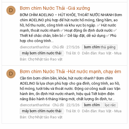
Bơm chìm Nước Thải -Giá xưởng
D
BƠM CHÌM ADELINO – HÚT KHỎE, THOÁT NƯỚC NHANH Bơm
chìm ADELINO phù hợp để hút nước hố móng, tầng hầm, ao
hồ, hố thu nước, công trình và khu vực bị ngập. ✅ Hút nước
mạnh, thoát nước nhanh ✅ Hoạt động ổn định dưới nước ✅
Thiết kế chắc chắn, bền bỉ ✅ Dễ lắp đặt, dễ sử dụng ✅ Phù
hợp cho công trình...
diencotanthanhtai
Chủ đề
27/5/26
bơm
chìm
thả giếng
Trả lời: 0
Diễn đàn:
Rao Vặt - Mua
máy
bơm
chìm
nước
thải
Bán: Chợ Nhật tảo Rao vặt
Bơm chìm Nước Thải -Hút nước mạnh, chạy êm
D
Cần tìm bơm chìm bền, khỏe, hút nước nhanh? Bơm chìm
ADELINO là lựa chọn phù hợp cho gia đình, công trình, ao hồ,
hố móng, tưới tiêu và thoát nước. Động cơ công suất cao Vận
hành êm, ổn định Hút nước nhanh, hiệu quả Tiết kiệm điện
năng Bảo hành 6 tháng Hàng mới, chất lượng ổn định, tư...
diencotanthanhtai
Chủ đề
22/5/26
bơm
chìm
lọc rác
Trả lời: 0
Diễn đàn:
Rao Vặt - Mua
máy
bơm
chìm
nước
thải
Bán: Chợ Nhật tảo Rao vặt