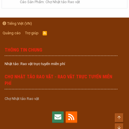
Cáo Sản Phẩm: Chợ Nhật tảo Rao vặt
Tiếng Việt (VN)
Quảng cáo
Trợ giúp
R
S
S
THÔNG TIN CHUNG
Nhật tảo: Rao vặt trực tuyến miễn phí
CHỢ NHẬT TẢO RAO VẶT - RAO VẶT TRỰC TUYẾN MIỄN
PHÍ
Chợ Nhật tảo Rao vặt
Top
Bott