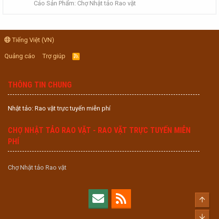
Cáo Sản Phẩm: Chợ Nhật tảo Rao vặt
Tiếng Việt (VN)
Quảng cáo
Trợ giúp
R
S
S
THÔNG TIN CHUNG
Nhật tảo: Rao vặt trực tuyến miễn phí
CHỢ NHẬT TẢO RAO VẶT - RAO VẶT TRỰC TUYẾN MIỄN
PHÍ
Chợ Nhật tảo Rao vặt
Top
Bott