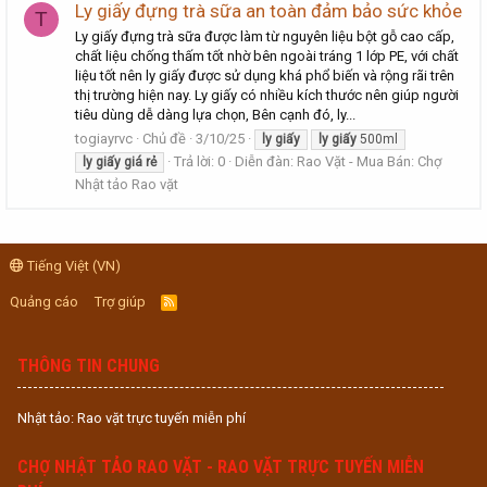
Ly giấy đựng trà sữa an toàn đảm bảo sức khỏe
T
Ly giấy đựng trà sữa được làm từ nguyên liệu bột gỗ cao cấp,
chất liệu chống thấm tốt nhờ bên ngoài tráng 1 lớp PE, với chất
liệu tốt nên ly giấy được sử dụng khá phổ biến và rộng rãi trên
thị trường hiện nay. Ly giấy có nhiều kích thước nên giúp người
tiêu dùng dễ dàng lựa chọn, Bên cạnh đó, ly...
togiayrvc
Chủ đề
3/10/25
ly
giấy
ly
giấy
500ml
Trả lời: 0
Diễn đàn:
Rao Vặt - Mua Bán: Chợ
ly
giấy
giá
rẻ
Nhật tảo Rao vặt
Tiếng Việt (VN)
Quảng cáo
Trợ giúp
R
S
S
THÔNG TIN CHUNG
Nhật tảo: Rao vặt trực tuyến miễn phí
CHỢ NHẬT TẢO RAO VẶT - RAO VẶT TRỰC TUYẾN MIỄN