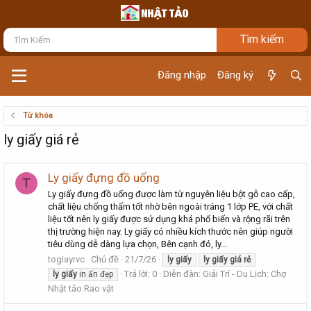
Đăng nhập
Đăng ký
Từ khóa
ly giấy giá rẻ
Ly giấy đựng đồ uống
T
Ly giấy đựng đồ uống được làm từ nguyên liệu bột gỗ cao cấp,
chất liệu chống thấm tốt nhờ bên ngoài tráng 1 lớp PE, với chất
liệu tốt nên ly giấy được sử dụng khá phổ biến và rộng rãi trên
thị trường hiện nay. Ly giấy có nhiều kích thước nên giúp người
tiêu dùng dễ dàng lựa chọn, Bên cạnh đó, ly...
togiayrvc
Chủ đề
21/7/26
ly
giấy
ly
giấy
giá
rẻ
Trả lời: 0
Diễn đàn:
Giải Trí - Du Lịch: Chợ
ly
giấy
in ấn đẹp
Nhật tảo Rao vặt