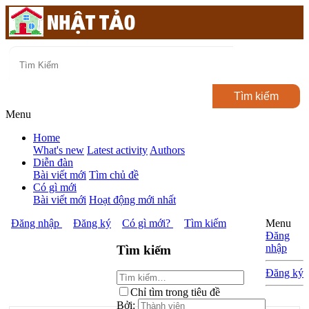
Menu
Home
What's new
Latest activity
Authors
Diễn đàn
Bài viết mới
Tìm chủ đề
Có gì mới
Bài viết mới
Hoạt động mới nhất
Đăng nhập
Đăng ký
Có gì mới?
Tìm kiếm
Menu
Đăng
nhập
Tìm kiếm
Đăng ký
Chỉ tìm trong tiêu đề
Bởi: