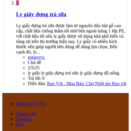
T
Ly giấy đựng trà sữa
Ly giấy đựng trà sữa được làm từ nguyên liệu bột gỗ cao
cấp, chất liệu chống thấm tốt nhờ bên ngoài tráng 1 lớp PE,
với chất liệu tốt nên ly giấy được sử dụng khá phổ biến và
rộng rãi trên thị trường hiện nay. Ly giấy có nhiều kích
thước nên giúp người tiêu dùng dễ dàng lựa chọn, Bên
cạnh đó, ly...
togiayrvc
Chủ đề
2/5/25
ly
giấy
ly
giấy
đựng
trà
sữa
ly
giấy
đựng
đồ uống
Trả lời: 0
Diễn đàn:
Rao Vặt - Mua Bán: Chợ Nhật tảo Rao vặt
Tiếng Việt (VN)
Quảng cáo
Trợ giúp
RSS