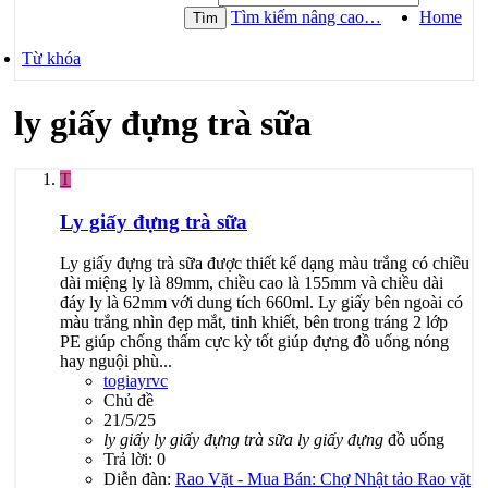
Home
Tìm kiếm nâng cao…
Tìm
Từ khóa
ly giấy đựng trà sữa
T
Ly giấy đựng trà sữa
Ly giấy đựng trà sữa được thiết kế dạng màu trắng có chiều
dài miệng ly là 89mm, chiều cao là 155mm và chiều dài
đáy ly là 62mm với dung tích 660ml. Ly giấy bên ngoài có
màu trắng nhìn đẹp mắt, tinh khiết, bên trong tráng 2 lớp
PE giúp chống thấm cực kỳ tốt giúp đựng đồ uống nóng
hay nguội phù...
togiayrvc
Chủ đề
21/5/25
ly
giấy
ly
giấy
đựng
trà
sữa
ly
giấy
đựng
đồ uống
Trả lời: 0
Diễn đàn:
Rao Vặt - Mua Bán: Chợ Nhật tảo Rao vặt