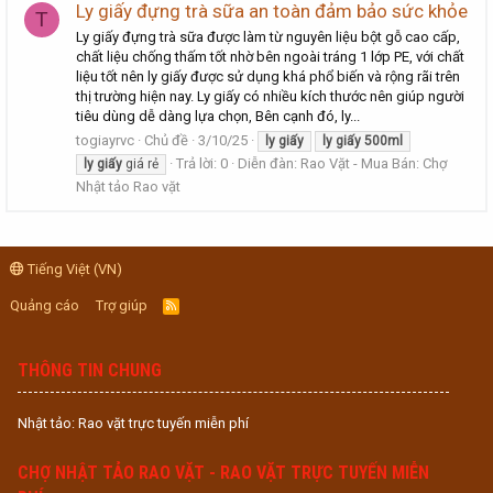
Ly giấy đựng trà sữa an toàn đảm bảo sức khỏe
T
Ly giấy đựng trà sữa được làm từ nguyên liệu bột gỗ cao cấp,
chất liệu chống thấm tốt nhờ bên ngoài tráng 1 lớp PE, với chất
liệu tốt nên ly giấy được sử dụng khá phổ biến và rộng rãi trên
thị trường hiện nay. Ly giấy có nhiều kích thước nên giúp người
tiêu dùng dễ dàng lựa chọn, Bên cạnh đó, ly...
togiayrvc
Chủ đề
3/10/25
ly
giấy
ly
giấy
500ml
Trả lời: 0
Diễn đàn:
Rao Vặt - Mua Bán: Chợ
ly
giấy
giá rẻ
Nhật tảo Rao vặt
Tiếng Việt (VN)
Quảng cáo
Trợ giúp
R
S
S
THÔNG TIN CHUNG
Nhật tảo: Rao vặt trực tuyến miễn phí
CHỢ NHẬT TẢO RAO VẶT - RAO VẶT TRỰC TUYẾN MIỄN