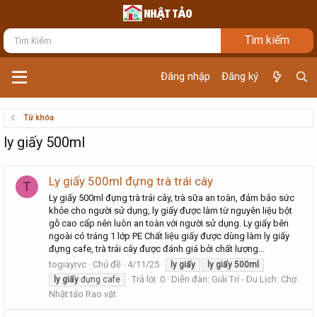
Đăng nhập
Đăng ký
Từ khóa
ly giấy 500ml
Ly giấy 500ml đựng trà trái cây
T
Ly giấy 500ml đựng trà trái cây, trà sữa an toàn, đảm bảo sức
khỏe cho người sử dụng, ly giấy được làm từ nguyên liệu bột
gỗ cao cấp nên luôn an toàn với người sử dụng. Ly giấy bên
ngoài có tráng 1 lớp PE Chất liệu giấy được dùng làm ly giấy
đựng cafe, trà trái cây được đánh giá bởi chất lượng...
togiayrvc
Chủ đề
4/11/25
ly
giấy
ly
giấy
500ml
Trả lời: 0
Diễn đàn:
Giải Trí - Du Lịch: Chợ
ly
giấy
đựng cafe
Nhật tảo Rao vặt