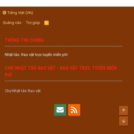
Tiếng Việt (VN)
Quảng cáo
Trợ giúp
R
S
S
THÔNG TIN CHUNG
Nhật tảo: Rao vặt trực tuyến miễn phí
CHỢ NHẬT TẢO RAO VẶT - RAO VẶT TRỰC TUYẾN MIỄN
PHÍ
Chợ Nhật tảo Rao vặt
Top
Bott