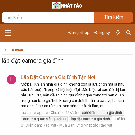
Đăng nhập
Đăng ký
Từ khóa
lắp đặt camera gia đình
Lắp Dặt Camera Gia Đình Tận Nơi
L
Mở bài: Khi an ninh gia đình không còn là lựa chọn mà là nhu
cầu bắt buộc Trong xã hội hiện đại, đặc biệt tại các đô thị lớn
như TP.HCM, vấn đề an ninh gia đình ngày càng trở nên quan
trọng hơn bao giờ hết. Không chỉ đơn thuần là bảo vệ tài sản,
mà còn là sự an tâm khi bạn vắng nhà, đi làm, đi...
lapcameragiare
Chủ đề
1/7/26
camera
an ninh
gia
đình
Trả lời:
camera
quan sát
gia
đình
lắp
đặt
camera
gia
đình
0
Diễn đàn:
Rao Vặt - Mua Bán: Chợ Nhật tảo Rao vặt