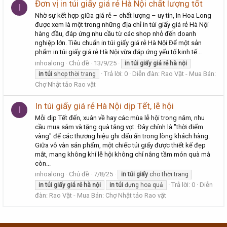
Đơn vị in túi giấy giá rẻ Hà Nội chất lượng tốt
I
Nhờ sự kết hợp giữa giá rẻ – chất lượng – uy tín, In Hoa Long
được xem là một trong những địa chỉ in túi giấy giá rẻ Hà Nội
hàng đầu, đáp ứng nhu cầu từ các shop nhỏ đến doanh
nghiệp lớn. Tiêu chuẩn in túi giấy giá rẻ Hà Nội Để một sản
phẩm in túi giấy giá rẻ Hà Nội vừa đáp ứng yếu tố kinh tế...
inhoalong
Chủ đề
13/9/25
in
túi
giấy
giá
rẻ
hà
nội
Trả lời: 0
Diễn đàn:
Rao Vặt - Mua Bán:
in
túi
shop thời trang
Chợ Nhật tảo Rao vặt
In túi giấy giá rẻ Hà Nội dịp Tết, lễ hội
I
Mỗi dịp Tết đến, xuân về hay các mùa lễ hội trong năm, nhu
cầu mua sắm và tặng quà tăng vọt. Đây chính là "thời điểm
vàng" để các thương hiệu ghi dấu ấn trong lòng khách hàng.
Giữa vô vàn sản phẩm, một chiếc túi giấy được thiết kế đẹp
mắt, mang không khí lễ hội không chỉ nâng tầm món quà mà
còn...
inhoalong
Chủ đề
7/8/25
in
túi
giấy
cho thời trang
Trả lời: 0
Diễn
in
túi
giấy
giá
rẻ
hà
nội
in
túi
đựng hoa quả
đàn:
Rao Vặt - Mua Bán: Chợ Nhật tảo Rao vặt