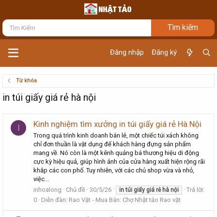
Đăng nhập
Đăng ký
Từ khóa
in túi giấy giá rẻ hà nội
Kinh nghiệm tìm xưởng in túi giấy giá rẻ Hà Nội
I
Trong quá trình kinh doanh bán lẻ, một chiếc túi xách không
chỉ đơn thuần là vật dụng để khách hàng đựng sản phẩm
mang về. Nó còn là một kênh quảng bá thương hiệu di động
cực kỳ hiệu quả, giúp hình ảnh của cửa hàng xuất hiện rộng rãi
khắp các con phố. Tuy nhiên, với các chủ shop vừa và nhỏ,
việc...
inhoalong
Chủ đề
30/5/26
Trả lời:
in
túi
giấy
giá
rẻ
hà
nội
0
Diễn đàn:
Rao Vặt - Mua Bán: Chợ Nhật tảo Rao vặt