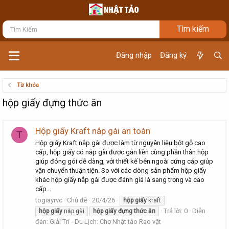
Đăng nhập
Đăng ký
Từ khóa
hộp giấy đựng thức ăn
Hộp giấy Kraft nắp gài an toàn
T
Hộp giấy Kraft nắp gài được làm từ nguyên liệu bột gỗ cao
cấp, hộp giấy có nắp gài được gắn liền cùng phần thân hộp
giúp đóng gói dễ dàng, với thiết kế bên ngoài cứng cáp giúp
vận chuyển thuận tiện. So với các dòng sản phẩm hộp giấy
khác hộp giấy nắp gài được đánh giá là sang trọng và cao
cấp...
togiayrvc
Chủ đề
20/4/26
hộp
giấy
kraft
Trả lời: 0
Diễn
hộp
giấy
nắp gài
hộp
giấy
đựng
thức
ăn
đàn:
Giải Trí - Du Lịch: Chợ Nhật tảo Rao vặt