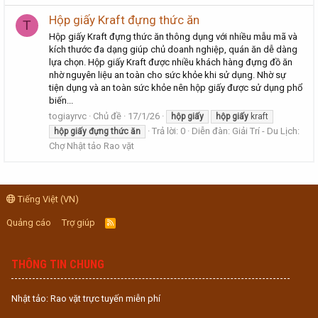
Hộp giấy Kraft đựng thức ăn
T
Hộp giấy Kraft đựng thức ăn thông dụng với nhiều mẫu mã và
kích thước đa dạng giúp chủ doanh nghiệp, quán ăn dễ dàng
lựa chọn. Hộp giấy Kraft được nhiều khách hàng đựng đồ ăn
nhờ nguyên liệu an toàn cho sức khỏe khi sử dụng. Nhờ sự
tiện dụng và an toàn sức khỏe nên hộp giấy được sử dụng phổ
biến...
togiayrvc
Chủ đề
17/1/26
hộp
giấy
hộp
giấy
kraft
Trả lời: 0
Diễn đàn:
Giải Trí - Du Lịch:
hộp
giấy
đựng
thức
ăn
Chợ Nhật tảo Rao vặt
Tiếng Việt (VN)
Quảng cáo
Trợ giúp
R
S
S
THÔNG TIN CHUNG
Nhật tảo: Rao vặt trực tuyến miễn phí