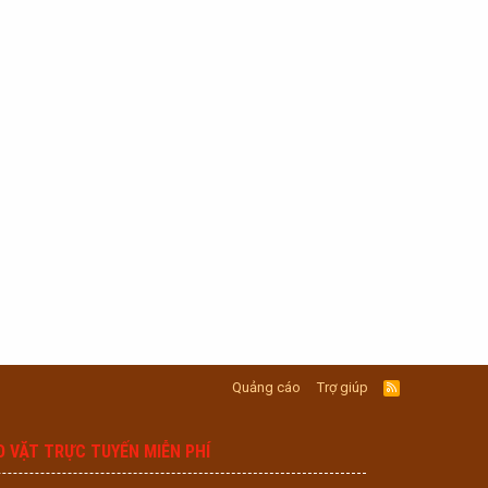
Quảng cáo
Trợ giúp
R
S
S
O VẶT TRỰC TUYẾN MIỄN PHÍ