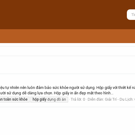
ệu tự nhiên nên luôn đảm bảo sức khỏe người sử dụng. Hộp giấy với thiêt kế 
ười sử dụng dễ dàng lựa chọn. Hộp giấy in ấn đẹp mắt theo hình...
Trả lời: 0
Diễn đàn:
Giải Trí - Du Lịch
an
toàn
sức
khỏe
hộp
giấy
đựng đồ ăn