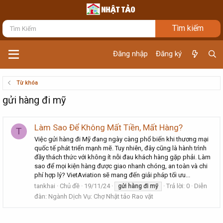
Đăng nhập
Đăng ký
Từ khóa
gửi hàng đi mỹ
Làm Sao Để Không Mất Tiền, Mất Hàng?
T
Việc gửi hàng đi Mỹ đang ngày càng phổ biến khi thương mại
quốc tế phát triển mạnh mẽ. Tuy nhiên, đây cũng là hành trình
đầy thách thức với không ít nỗi đau khách hàng gặp phải. Làm
sao để mọi kiện hàng được giao nhanh chóng, an toàn và chi
phí hợp lý? VietAviation sẽ mang đến giải pháp tối ưu...
tankhai
Chủ đề
19/11/24
Trả lời: 0
Diễn
gửi
hàng
đi
mỹ
đàn:
Ngành Dịch Vụ: Chợ Nhật tảo Rao vặt