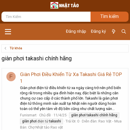
Đăng nhập
Đăng ký
Từ khóa
giàn phơi takashi chính hãng
Giàn Phơi Điều Khiển Từ Xa Takashi Giá Rẻ TOP
F
1
Giàn phơi điện tử điều khiển từ xa ngày càng trở nên phổ biến
rộng rãi trong nhiều gia đình hiện nay, đặc biệt là những căn
chung cư cao cấp ở các thành phố lớn. Takashi là giàn phơi
điện tử thông minh sản xuất tại Nhật nên người dùng hoàn
toàn có thể yên tâm về độ bền cũng như chất lượng sản...
Funismart
Chủ đề
11/4/25
giàn
phơi
takashi
chính
hãng
Trả lời: 0
Diễn đàn:
Rao Vặt - Mua
giàn
phơi
điện tử
takashi
Bán: Chợ Nhật tảo Rao vặt