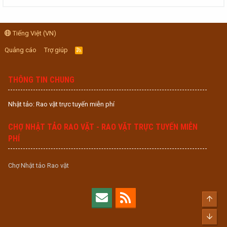
Tiếng Việt (VN)
Quảng cáo
Trợ giúp
R
S
S
THÔNG TIN CHUNG
Nhật tảo: Rao vặt trực tuyến miễn phí
CHỢ NHẬT TẢO RAO VẶT - RAO VẶT TRỰC TUYẾN MIỄN
PHÍ
Chợ Nhật tảo Rao vặt
Top
Bott