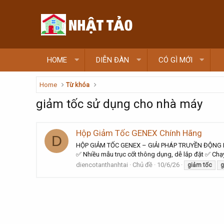
HOME
DIỄN ĐÀN
CÓ GÌ MỚI
Home
Từ khóa
giảm tốc sử dụng cho nhà máy
Hộp Giảm Tốc GENEX Chính Hãng
D
HỘP GIẢM TỐC GENEX – GIẢI PHÁP TRUYỀN ĐỘNG BỀN
✅ Nhiều mẫu trục cốt thông dụng, dễ lắp đặt ✅ Chạy 
diencotanthanhtai
Chủ đề
10/6/26
giảm
tốc
g