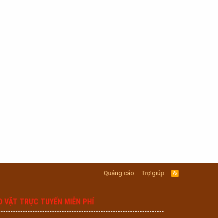
Quảng cáo
Trợ giúp
R
S
S
O VẶT TRỰC TUYẾN MIỄN PHÍ