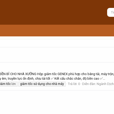
 BỈ CHO NHÀ XƯỞNG Hộp giảm tốc GENEX phù hợp cho băng tải, máy trộn, d
êm, truyền lực ổn định, chịu tải tốt ✅ Kết cấu chắc chắn, độ bền cao ✅...
Trả lời: 0
Diễn đàn:
Ngành Dịch 
iảm
tốc
lớn
giảm
tốc
sử
dụng
cho
nhà
máy