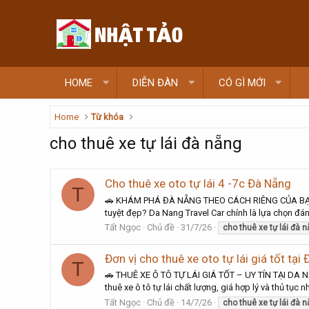
HOME
DIỄN ĐÀN
CÓ GÌ MỚI
Home
Từ khóa
cho thuê xe tự lái đà nẵng
Cho thuê xe oto tự lái 4 -7c Đà Nẵng
T
🚗 KHÁM PHÁ ĐÀ NẴNG THEO CÁCH RIÊNG CỦA BẠN CÙ
tuyệt đẹp? Da Nang Travel Car chính là lựa chọn đá
Tất Ngọc
Chủ đề
31/7/26
cho
thuê
xe
tự
lái
đà
n
Đơn vị cho thuê xe oto tự lái giá tốt tại
T
🚗 THUÊ XE Ô TÔ TỰ LÁI GIÁ TỐT – UY TÍN TẠI DA 
thuê xe ô tô tự lái chất lượng, giá hợp lý và thủ t
Tất Ngọc
Chủ đề
14/7/26
cho
thuê
xe
tự
lái
đà
n