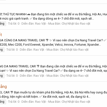
P, THỦ TỤC NHANH 🚗 Bạn đang tìm một chiếc xe để vi vu Đà Nẵng, Hội An, 
 với mức giá cạnh tranh. ✅ Đa dạng dòng xe 4–7 chỗ đời mới, sạch sẽ...
Trả lời: 0
Diễn đàn:
Rao Vặt - Mua Bán: Chợ Nhật tảo Rao vặt
ẵng
ốt
A CÙNG DA NANG TRAVEL CAR 🌴 ✨ Vì sao nên chọn Da Nang Travel Car? ✅ Đa 
200, Mec C200, Ford Everest, Xpander, Veloz, Innova, Fortuner, Xpander...
Trả lời: 0
Diễn đàn:
Rao Vặt - Mua Bán: Chợ Nhật tảo Rao vặt
ng
G DA NANG TRAVEL CAR 🌴 Bạn đang cần một chiếc xe để vi vu Đà Nẵng, Hội
ạn! ✨ Vì sao nên chọn Da Nang Travel Car? ✅ Đa dạng xe 4–7 chỗ đời mới, sạc
Trả lời: 0
Diễn đàn:
Rao Vặt - Mua Bán: Chợ Nhật tảo Rao vặt
ng
 Nẵng
AR 🌴 Bạn muốn tự do khám phá Đà Nẵng, Hội An, Bà Nà Hills hay cung đường
 động, tiện nghi và tiết kiệm. ✅ Xe đời mới, sạch sẽ, đa dạng từ 4...
Trả lời: 0
Diễn đàn:
Rao Vặt - Mua Bán: Chợ Nhật tảo Rao vặt
ẵng