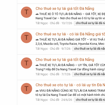
Cho thuê xe tự lái giá tốt Đà Nẵng
T
🚗 THUÊ XE Ô TÔ TỰ LÁI ĐÀ NẴNG – GIÁ TỐT, XE ĐẸ
Nang Travel Car – Nơi cho thuê xe ô tô tự lái uy tín
Tất Ngọc
Chủ đề
13/7/26
cho
thuê
xe
tự
lái
đà
n
Cho thuê xe tự lái - có lái Đà Nẵng giá t
T
🚗 THUÊ XE TỰ LÁI ĐÀ NẴNG GIÁ TỐT – VI VU THẢ G
2,3,6, Mazda cx5, Toyota Raize, Hyundai Kona, Mec E
Tất Ngọc
Chủ đề
9/7/26
cho
thuê
xe
tự
lái
đà
nẵ
Cho thuê xe tự lái giá tốt Đà Nẵng
T
🚗 THUÊ XE TỰ LÁI ĐÀ NẴNG – UY TÍN, GIÁ TỐT CÙN
Trung? Hãy để Da Nang Travel Car đồng hành cùng b
Tất Ngọc
Chủ đề
7/7/26
cho
thuê
xe
tự
lái
đà
nẵ
Cho thuê xe oto tự lái - có lái uy tín Đà
T
🚗 VIVU ĐÀ NẴNG CÙNG XE TỰ LÁI DA NANG TRAVEL C
tô tự lái Da Nang Travel Car để có một hành trình chủ
Tất Ngọc
Chủ đề
24/6/26
cho
thuê
xe
tự
lái
đà
n