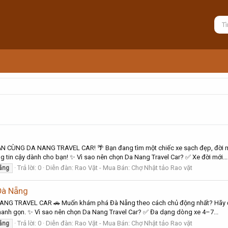
NG DA NANG TRAVEL CAR! 🌴 Bạn đang tìm một chiếc xe sạch đẹp, đời mới 
ng tin cậy dành cho bạn! ✨ Vì sao nên chọn Da Nang Travel Car? ✅ Xe đời mới...
Trả lời: 0
Diễn đàn:
Rao Vặt - Mua Bán: Chợ Nhật tảo Rao vặt
ẵng
 Đà Nẵng
NANG TRAVEL CAR 🚗 Muốn khám phá Đà Nẵng theo cách chủ động nhất? Hãy để
ục nhanh gọn. ✨ Vì sao nên chọn Da Nang Travel Car? ✅ Đa dạng dòng xe 4–7...
Trả lời: 0
Diễn đàn:
Rao Vặt - Mua Bán: Chợ Nhật tảo Rao vặt
ẵng